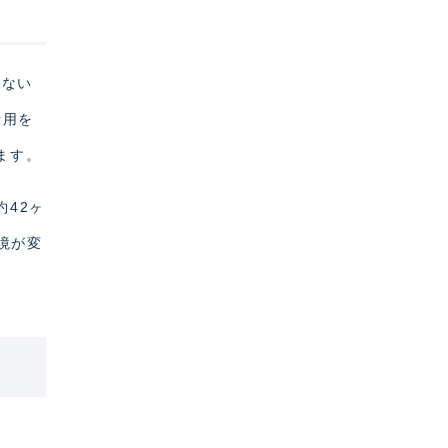
はない
費用を
ます。
約42ヶ
境が変