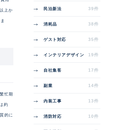
39件
民泊新法
円以上か
りま
38件
消耗品
35件
ゲスト対応
19件
インテリアデザイン
17件
自社集客
14件
副業
の繁忙期
13件
内装工事
上は約
実質的に
10件
消防対応