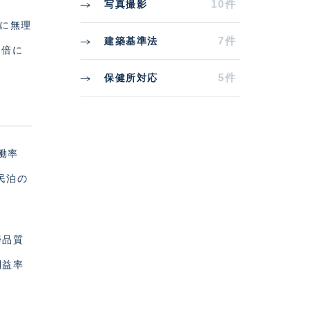
10件
写真撮影
期に無理
7件
建築基準法
5倍に
5件
保健所対応
働率
民泊の
掃品質
利益率