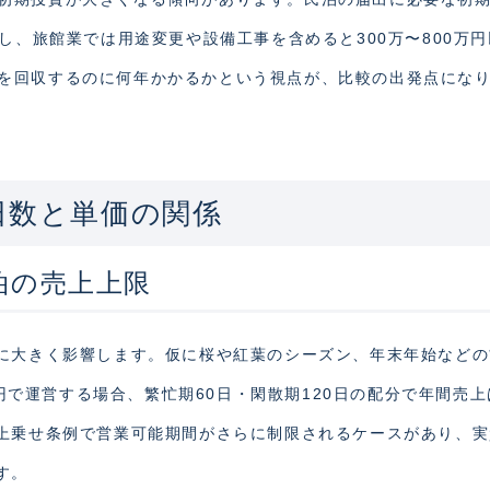
対し、旅館業では用途変更や設備工事を含めると300万〜800万
を回収するのに何年かかるかという視点が、比較の出発点にな
日数と単価の関係
泊の売上上限
分に大きく影響します。仮に桜や紅葉のシーズン、年末年始など
00円で運営する場合、繁忙期60日・閑散期120日の配分で年間売
の上乗せ条例で営業可能期間がさらに制限されるケースがあり、
す。