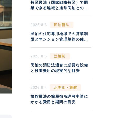
特区民泊（国家戦略特区）で開
業できる地域と通常民泊との収
益差
2026.8.6
民泊新法
民泊の住宅専用地域での営業制
限とマンション管理規約の確認
方法
2026.8.5
法規制
民泊の消防法適合に必要な設備
と検査費用の現実的な目安
2026.8.4
ホテル・旅館
旅館業法の簡易宿所許可申請に
かかる費用と期間の目安