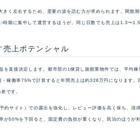
を大きく左右するため、需要の波を読む力が求められます。閑散
い時期に集中して運営するほうが、同じ日数でも売上は1.3〜1.
す売上ポテンシャル
益を直接決定します。都市部の1棟貸し旅館業物件では、平均稼
万円・稼働率75%で計算すると年間売上は約328万円になります。
の差です。
（予約サイト）での露出を強化し、レビュー評価を高く保ち、清
率が50%を下回ると、固定費の負担が重くなり、民泊のほうが