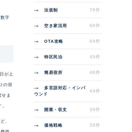
79件
法規制
。数字
68件
空き家活用
64件
OTA攻略
49件
特区民泊
48件
簡易宿所
0日が上
りの宿
多言語対応・インバ
44件
ウンド
ばせま
す。
39件
開業・収支
など、
39件
価格戦略
期費用