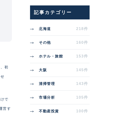
記事カテゴリー
218件
北海道
160件
その他
153件
ホテル・旅館
限、初
145件
大阪
ませ
143件
清掃管理
105件
市場分析
だけで
運営す
100件
不動産投資