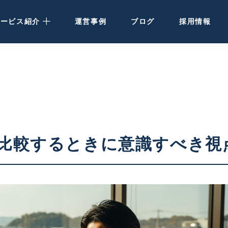
サービス紹介
運営事例
ブログ
採用情報
民泊運営代行
· 大阪・関西の方
· 北海道の方
民泊・ホテル清掃
比較するときに意識すべき視
空き家活用
ホテル開発・運営