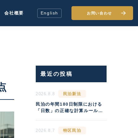
会社概要
English
お問い合わせ
最近の投稿
点
2026.8.8
民泊新法
民泊の年間180日制限における
「日数」の正確な計算ルールと
違反リスク
2026.8.7
特区民泊