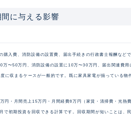
期間に与える影響
の購入費、消防設備の設置費、届出手続きの行政書士報酬など
0万〜50万円、消防設備の設置に10万〜30万円、届出関連費用
円程度に収まるケースが一般的です。既に家具家電が揃っている物
0万円・月間売上15万円・月間経費8万円（家賃・清掃費・光熱
2ヶ月で初期投資を回収できる計算です。回収期間が短いことは、