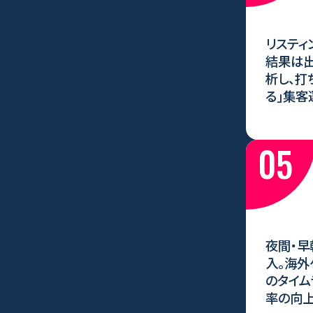
リスティ
結果は出
析し、打
る」集客
05
夜間・早
入。海外
のタイム
率の向上