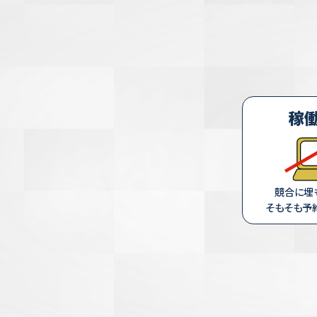
稼
競合に埋
そもそも予