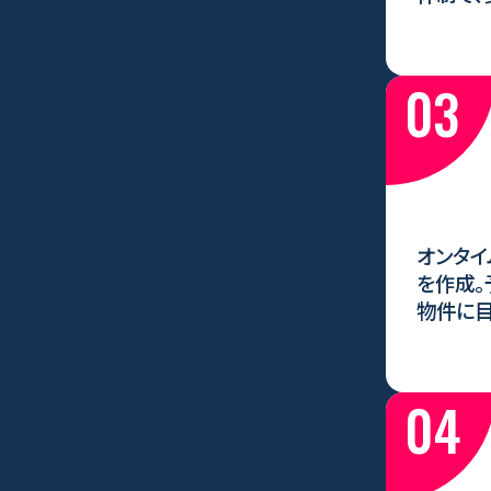
03
オンタイ
を作成。
物件に目
04