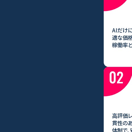
AIだけ
適な価格
稼働率と
02
高評価レ
貫性のあ
体制で、