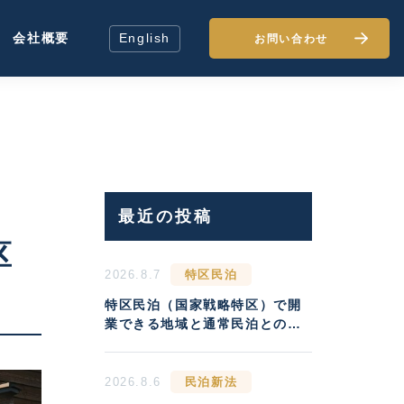
会社概要
English
お問い合わせ
最近の投稿
区
2026.8.7
特区民泊
特区民泊（国家戦略特区）で開
業できる地域と通常民泊との収
益差
2026.8.6
民泊新法