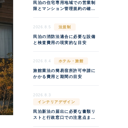
民泊の住宅専用地域での営業制
限とマンション管理規約の確認
方法
2026.8.5
法規制
民泊の消防法適合に必要な設備
と検査費用の現実的な目安
2026.8.4
ホテル・旅館
旅館業法の簡易宿所許可申請に
かかる費用と期間の目安
2026.8.3
インテリアデザイン
民泊新法の届出に必要な書類リ
ストと行政窓口での注意点まと
め