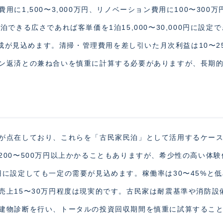
に1,500〜3,000万円、リノベーション費用に100〜300万
できる広さであれば客単価を1泊15,000〜30,000円に設定
達成が見込めます。清掃・管理費用を差し引いた月次利益は10〜2
ン返済との兼ね合いを慎重に計算する必要がありますが、長期
が点在しており、これらを「古民家民泊」として活用するケー
00〜500万円以上かかることもありますが、希少性の高い体験
00円に設定しても一定の需要が見込めます。稼働率は30〜45%と
売上15〜30万円程度は現実的です。古民家は耐震基準や消防設
建物診断を行い、トータルの投資回収期間を慎重に試算するこ