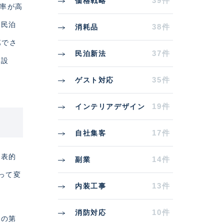
39件
価格戦略
働率が高
の民泊
38件
消耗品
第でさ
37件
民泊新法
格設
35件
ゲスト対応
19件
インテリアデザイン
17件
自社集客
代表的
14件
副業
って変
13件
内装工事
10件
消防対応
功の第