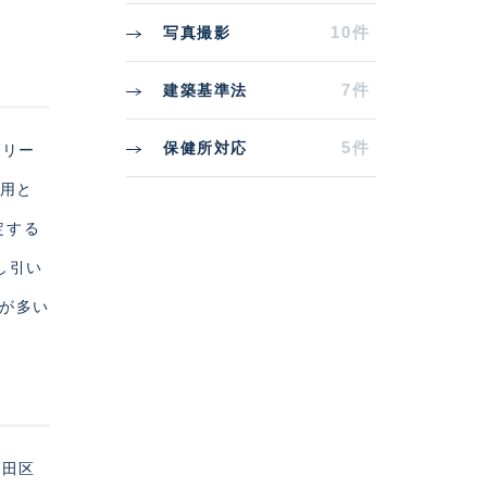
10件
写真撮影
7件
建築基準法
5件
保健所対応
ブリー
費用と
定する
し引い
スが多い
清田区