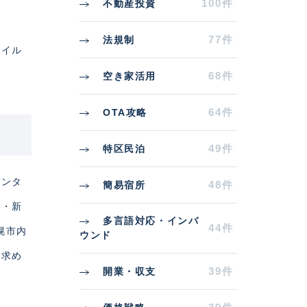
100件
不動産投資
77件
法規制
タイル
68件
空き家活用
64件
OTA攻略
49件
特区民泊
センタ
48件
簡易宿所
地・新
多言語対応・インバ
44件
幌市内
ウンド
を求め
39件
開業・収支