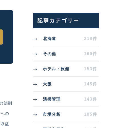
記事カテゴリー
218件
北海道
160件
その他
153件
ホテル・旅館
145件
大阪
143件
清掃管理
の法制
内への
105件
市場分析
ら収益