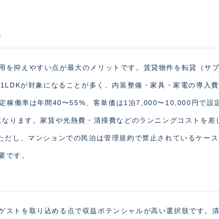
）
用を抑えやすい点が最大のメリットです。賃貸物件を転貸（サ
1LDKが対象になることが多く、内装整備・家具・家電の導入
稼働率は年間40〜55%、客単価は1泊7,000〜10,000円で設
度になります。家賃や光熱費・清掃費などのランニングコストを差
。ただし、マンションでの民泊は管理規約で禁止されているケー
要です。
ゲストを取り込める点で収益ポテンシャルが高い選択肢です。