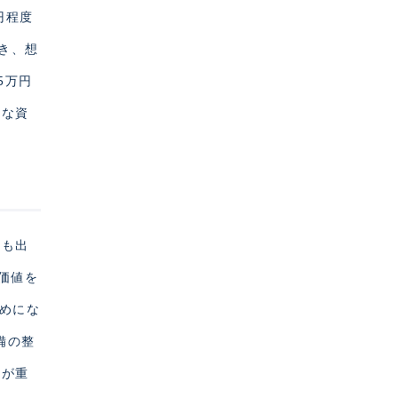
円程度
でき、想
5万円
的な資
スも出
価値を
低めにな
備の整
とが重