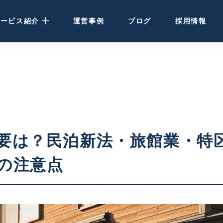
サービス紹介
運営事例
ブログ
採用情報
民泊運営代行
· 大阪・関西の方
· 北海道の方
民泊・ホテル清掃
要は？民泊新法・旅館業・特
空き家活用
の注意点
ホテル開発・運営