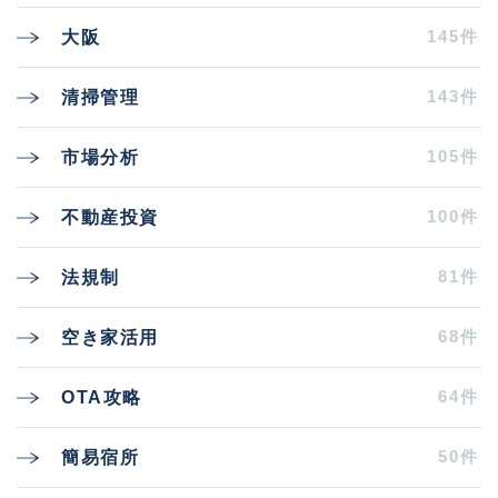
145件
大阪
143件
清掃管理
105件
市場分析
100件
不動産投資
81件
法規制
68件
空き家活用
64件
OTA攻略
50件
簡易宿所