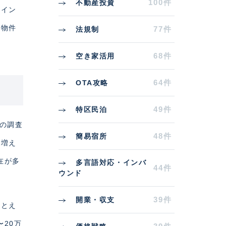
100件
不動産投資
ポイン
で物件
77件
法規制
68件
空き家活用
64件
OTA攻略
49件
特区民泊
との調査
48件
簡易宿所
が増え
在が多
多言語対応・インバ
44件
ウンド
39件
開業・収支
たとえ
20万