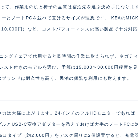
とって、作業用の机と椅子の品質は宿泊先を選ぶ決め手になりま
ターとノートPCを並べて置けるサイズが理想です。IKEAのMIC
約10,000円）など、コストパフォーマンスの高い製品で十分対
ニングチェアで代用すると長時間の作業に耐えられず、ネガテ
ト付きのモデルを選び、予算は15,000〜30,000円程度を
どのブランドは耐久性も高く、民泊の頻繁な利用にも耐えます。
争力は大幅に上がります。24インチのフルHDモニターであれば
IケーブルとUSB-C変換アダプターを添えておけば大半のノートPCに
6口タイプ（約2,000円）をデスク周りに2個設置すると、充電