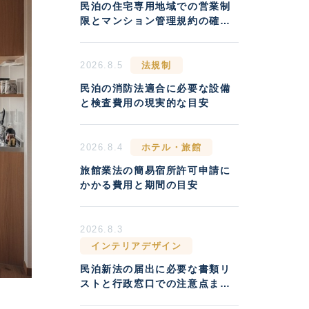
民泊の住宅専用地域での営業制
限とマンション管理規約の確認
方法
2026.8.5
法規制
民泊の消防法適合に必要な設備
と検査費用の現実的な目安
2026.8.4
ホテル・旅館
旅館業法の簡易宿所許可申請に
かかる費用と期間の目安
2026.8.3
インテリアデザイン
民泊新法の届出に必要な書類リ
ストと行政窓口での注意点まと
め