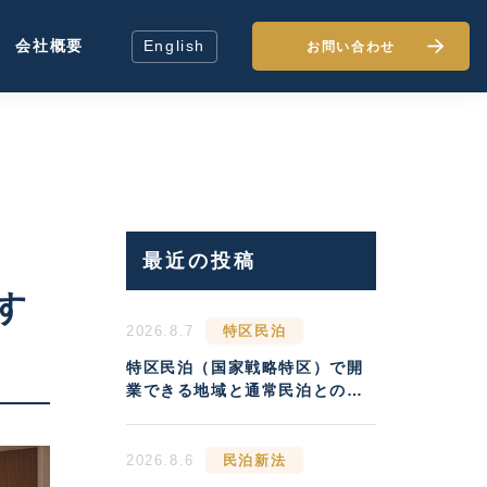
会社概要
English
お問い合わせ
最近の投稿
す
2026.8.7
特区民泊
特区民泊（国家戦略特区）で開
業できる地域と通常民泊との収
益差
2026.8.6
民泊新法