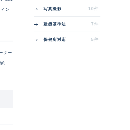
10件
写真撮影
ティン
7件
建築基準法
5件
保健所対応
ーター
契約