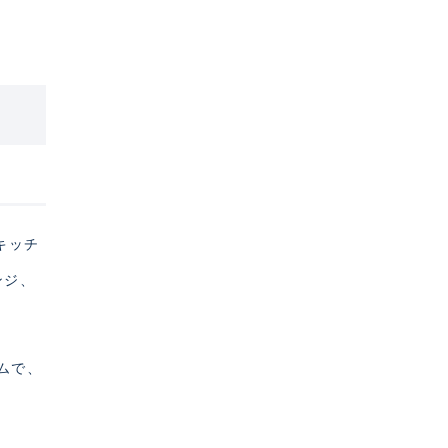
キッチ
ンジ、
ムで、
は