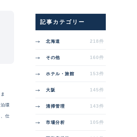
記事カテゴリー
218件
北海道
160件
その他
153件
ホテル・旅館
145件
大阪
めま
宿泊環
143件
清掃管理
ど、仕
105件
市場分析