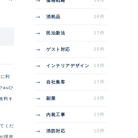
39件
価格戦略
38件
消耗品
37件
民泊新法
35件
ゲスト対応
19件
インテリアデザイン
的に利
17件
自社集客
やauひ
14件
副業
無料キ
13件
内装工事
してくだ
10件
消防対応
内が理想