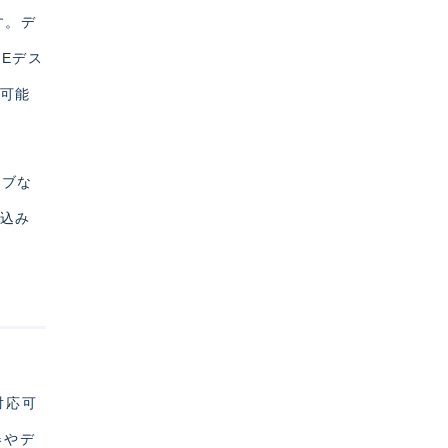
す。デ
KEデス
応可能
ィブな
見込み
対応可
器やデ