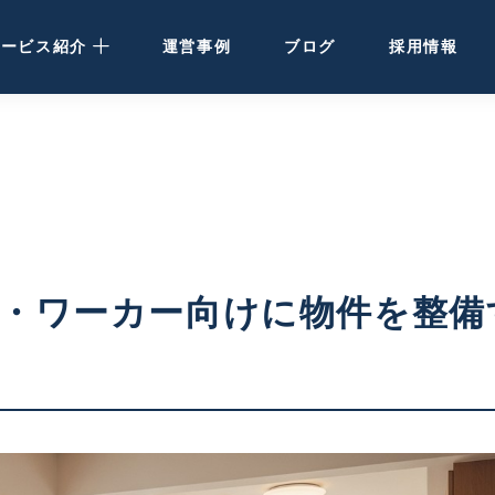
サービス紹介
運営事例
ブログ
採用情報
民泊運営代行
· 大阪・関西の方
· 北海道の方
民泊・ホテル清掃
・ワーカー向けに物件を整備
空き家活用
ホテル開発・運営