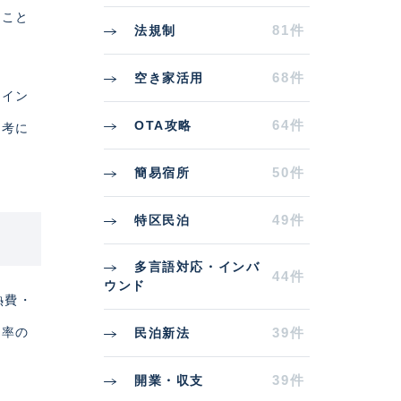
たこと
81件
法規制
68件
空き家活用
ポイン
64件
OTA攻略
参考に
50件
簡易宿所
49件
特区民泊
多言語対応・インバ
44件
ウンド
熱費・
働率の
39件
民泊新法
39件
開業・収支