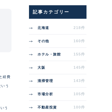
記事カテゴリー
218件
北海道
160件
その他
155件
ホテル・旅館
145件
大阪
と経費
143件
清掃管理
ないう
105件
市場分析
100件
不動産投資
という