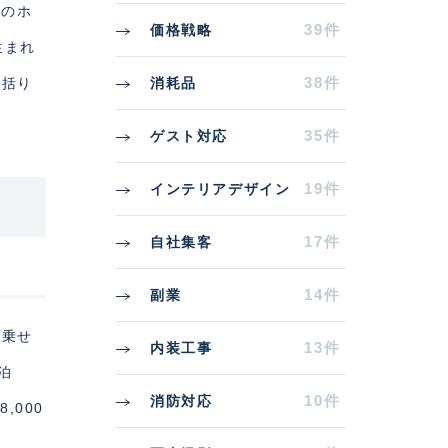
bのホ
39件
価格戦略
生まれ
38件
消耗品
一括り
35件
ゲスト対応
19件
インテリアデザイン
17件
自社集客
14件
副業
上乗せ
13件
内装工事
泊
10件
消防対応
,000