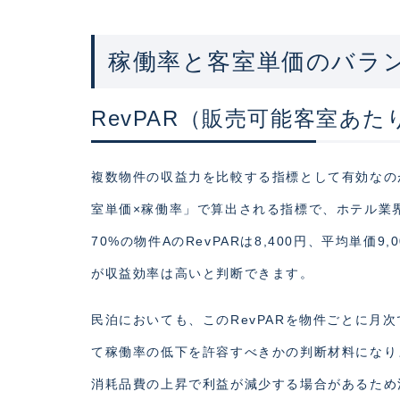
稼働率と客室単価のバラ
RevPAR（販売可能客室あ
複数物件の収益力を比較する指標として有効なのがRevP
室単価×稼働率」で算出される指標で、ホテル業界
70%の物件AのRevPARは8,400円、平均単価9
が収益効率は高いと判断できます。
民泊においても、このRevPARを物件ごとに月
て稼働率の低下を許容すべきかの判断材料になり
消耗品費の上昇で利益が減少する場合があるため