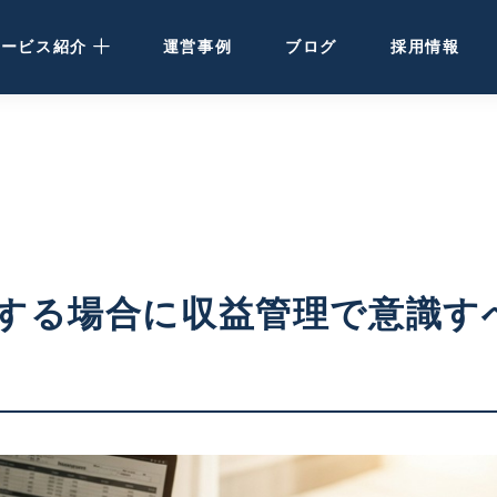
サービス紹介
運営事例
ブログ
採用情報
民泊運営代行
· 大阪・関西の方
· 北海道の方
民泊・ホテル清掃
する場合に収益管理で意識す
空き家活用
ホテル開発・運営