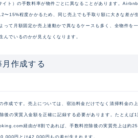
サイト）の手数料率が物件ごとに異なることがあります。Airbn
では12〜15%程度かかるため、同じ売上でも手取り額に大きな差が
よって月額固定か売上連動かで異なるケースも多く、全物件を
生んでいるのかが見えなくなります。
毎月作成する
の作成です。売上については、宿泊料金だけでなく清掃料金の
控除後の実質入金額を正確に記録する必要があります。たとえば1
oking.com経由が8割であれば、手数料控除後の実質売上は約258
00,000円とは42,000円もの差が生まれます。