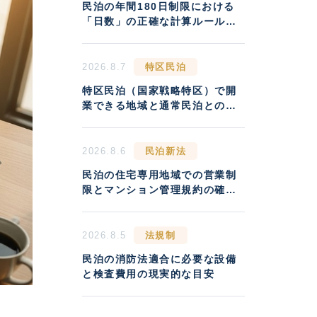
民泊の年間180日制限における
「日数」の正確な計算ルールと
違反リスク
2026.8.7
特区民泊
特区民泊（国家戦略特区）で開
業できる地域と通常民泊との収
益差
2026.8.6
民泊新法
民泊の住宅専用地域での営業制
限とマンション管理規約の確認
方法
2026.8.5
法規制
民泊の消防法適合に必要な設備
と検査費用の現実的な目安