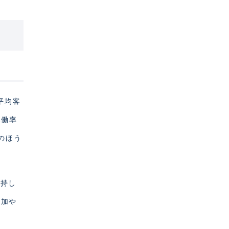
「平均客
稼働率
Aのほう
維持し
増加や