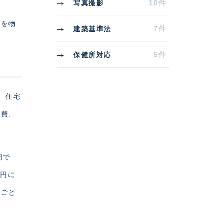
10件
写真撮影
比を物
7件
建築基準法
5件
保健所対応
、住宅
水費、
円で
万円に
件ごと