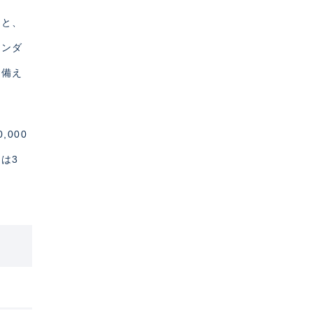
くと、
ランダ
は備え
000
は3