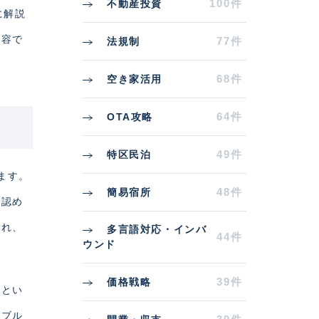
100件
不動産投資
に解説
内容で
77件
法規制
68件
空き家活用
64件
OTA攻略
49件
特区民泊
ります。
48件
簡易宿所
が認め
され、
多言語対応・インバ
44件
ウンド
39件
価格戦略
るとい
ラブル