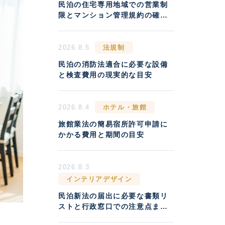
民泊の住宅専用地域での営業制
限とマンション管理規約の確認
方法
2026.8.5
法規制
民泊の消防法適合に必要な設備
と検査費用の現実的な目安
2026.8.4
ホテル・旅館
旅館業法の簡易宿所許可申請に
かかる費用と期間の目安
2026.8.3
インテリアデザイン
民泊新法の届出に必要な書類リ
ストと行政窓口での注意点まと
め