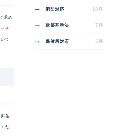
10件
消防対応
に求め
7件
建築基準法
キッチ
書いて
5件
保健所対応
の再生
えくだ