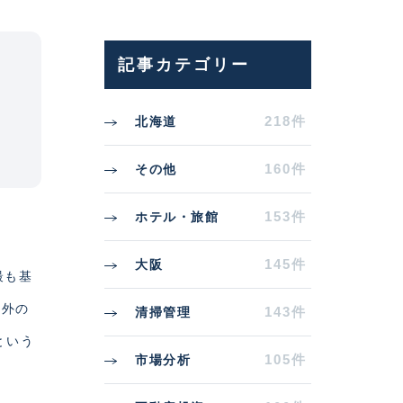
記事カテゴリー
218件
北海道
160件
その他
153件
ホテル・旅館
145件
大阪
最も基
定外の
143件
清掃管理
という
105件
市場分析