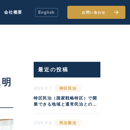
会社概要
English
お問い合わせ
最近の投稿
に明
2026.8.7
特区民泊
特区民泊（国家戦略特区）で開
業できる地域と通常民泊との収
益差
2026.8.6
民泊新法