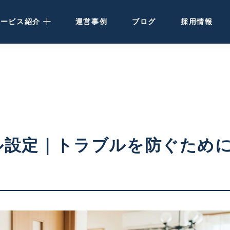
サービス紹介
運営事例
ブログ
採用情報
民泊運営代行
· 大阪・関西の方
· 北海道の方
民泊・ホテル清掃
ール設定｜トラブルを防ぐため
空き家活用
ホテル開発・運営