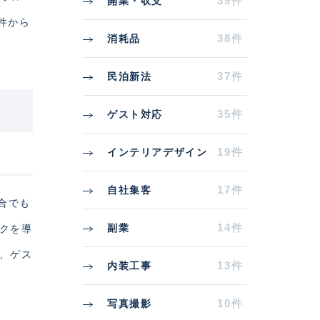
39件
開業・収支
件から
38件
消耗品
37件
民泊新法
35件
ゲスト対応
19件
インテリアデザイン
17件
自社集客
合でも
14件
副業
ックを導
と、ゲス
13件
内装工事
10件
写真撮影