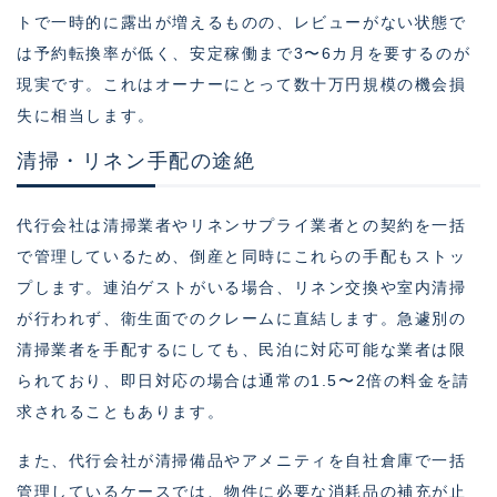
トで一時的に露出が増えるものの、レビューがない状態で
は予約転換率が低く、安定稼働まで3〜6カ月を要するのが
現実です。これはオーナーにとって数十万円規模の機会損
失に相当します。
清掃・リネン手配の途絶
代行会社は清掃業者やリネンサプライ業者との契約を一括
で管理しているため、倒産と同時にこれらの手配もストッ
プします。連泊ゲストがいる場合、リネン交換や室内清掃
が行われず、衛生面でのクレームに直結します。急遽別の
清掃業者を手配するにしても、民泊に対応可能な業者は限
られており、即日対応の場合は通常の1.5〜2倍の料金を請
求されることもあります。
また、代行会社が清掃備品やアメニティを自社倉庫で一括
管理しているケースでは、物件に必要な消耗品の補充が止