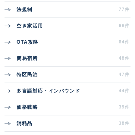
77件
法規制
68件
空き家活用
64件
OTA攻略
48件
簡易宿所
47件
特区民泊
44件
多言語対応・インバウンド
39件
価格戦略
38件
消耗品