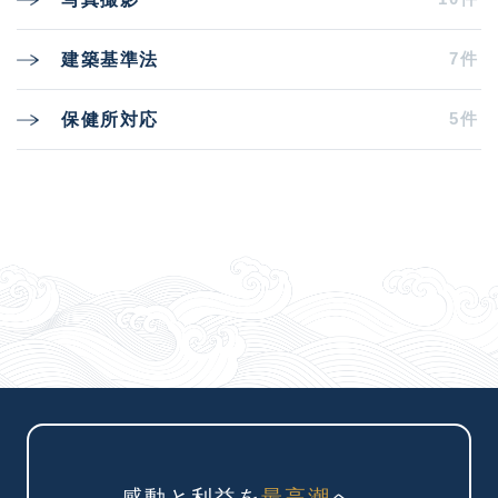
7件
建築基準法
5件
保健所対応
感動と利益を
最高潮
へ。