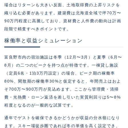
場合はリターンも大きい反面、土地取得費の上昇リスクを
織り込む必要があります。建築費は北海道全域で坪70万〜
90万円程度に高騰しており、資材費と人件費の動向は計画
段階で精査すべきポイントです。
稼働率と収益シミュレーション
富良野市内の宿泊施設は冬季（12月〜3月）と夏季（6月〜
8月）の二つのピークを持つ点が特徴です。一棟貸し施設
（定員6名・1泊3万円設定）の場合、ピーク期の稼働率
80%、閑散期の稼働率30%と仮定すると、年間売上はおよ
そ700万〜900万円が見込めます。ここから管理費・清掃
費・光熱費・ローン返済を差し引いた実質利回りは5〜8%
程度となるのが一般的な試算です。
通年でゲストを確保できるかどうかが収益の分水嶺になり
ます。スキー場徒歩圏であれば冬の単価を高く設定でき、