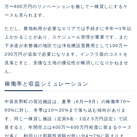
万〜800万円のリノベーションを施して一棟貸しにするケ
ースも見られます。
ただし、農地転用が必要なエリアでは手続きに半年〜1年以
上かかることがあり、スケジュール管理が重要です。また
下水道が未整備の地区では浄化槽設置費用として100万〜
200万円が追加で必要になります。インフラ面のコストを
見落とすと、安価な土地の優位性が帳消しになりかねませ
ん。
稼働率と収益シミュレーション
中富良野町の宿泊施設は、夏季（6月〜8月）の稼働率70〜
90%に対し、冬季は10〜20%まで落ち込む傾向がありま
す。同じ一棟貸し施設（定員6名・1泊2.5万円設定）で試
算すると、年間売上は400万〜600万円程度に留まるケース
が多く、利回りは初期投資額が低い分4〜7%に収まりま