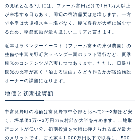
の見頃となる7月には、ファーム富田だけで1日1万人以上
が来場する日もあり、周辺の宿泊需要は急増します。一方
で冬季は大規模スキー場がなく、観光客数が大幅に減少す
るため、季節変動が最も激しいエリアと言えます。
近年はラベンダーイースト（ファーム富田の東側農園）の
整備や中富良野町営ラベンダー園のリフト運行など、夏季
観光のコンテンツが充実しつつあります。ただし、日帰り
観光の比率が高く「泊まる理由」をどう作るかが宿泊施設
オーナーの課題になります。
地価と初期投資額
中富良野町の地価は富良野市中心部と比べて2〜3割ほど安
く、坪単価1万〜3万円の農村部が大半を占めます。土地取
得コストが低い分、初期投資を大幅に抑えられる点が最大
のメリットです。古民家を1,000万円以下で取得し、500