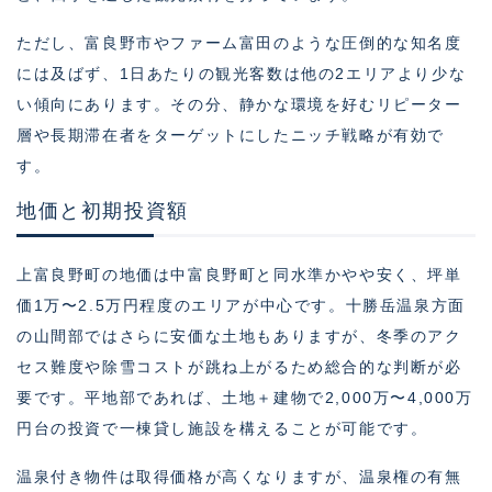
ただし、富良野市やファーム富田のような圧倒的な知名度
には及ばず、1日あたりの観光客数は他の2エリアより少な
い傾向にあります。その分、静かな環境を好むリピーター
層や長期滞在者をターゲットにしたニッチ戦略が有効で
す。
地価と初期投資額
上富良野町の地価は中富良野町と同水準かやや安く、坪単
価1万〜2.5万円程度のエリアが中心です。十勝岳温泉方面
の山間部ではさらに安価な土地もありますが、冬季のアク
セス難度や除雪コストが跳ね上がるため総合的な判断が必
要です。平地部であれば、土地＋建物で2,000万〜4,000万
円台の投資で一棟貸し施設を構えることが可能です。
温泉付き物件は取得価格が高くなりますが、温泉権の有無