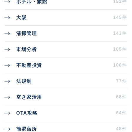
153件
ホテル・旅館
145件
大阪
143件
清掃管理
105件
市場分析
100件
不動産投資
77件
法規制
68件
空き家活用
64件
OTA攻略
48件
簡易宿所