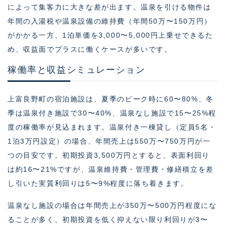
によって集客力に大きな差が出ます。温泉を引ける物件は
年間の入湯税や温泉設備の維持費（年間50万〜150万円）
がかかる一方、1泊単価を3,000〜5,000円上乗せできるた
め、収益面でプラスに働くケースが多いです。
稼働率と収益シミュレーション
上富良野町の宿泊施設は、夏季のピーク時に60〜80%、冬
季は温泉付き施設で30〜40%、温泉なし施設で15〜25%程
度の稼働率が見込まれます。温泉付き一棟貸し（定員5名・
1泊3万円設定）の場合、年間売上は550万〜750万円が一
つの目安です。初期投資3,500万円とすると、表面利回り
は約16〜21%ですが、温泉維持費・管理費・修繕積立を差
し引いた実質利回りは5〜9%程度に落ち着きます。
温泉なし施設の場合は年間売上が350万〜500万円程度にな
ることが多く、初期投資を低く抑えない限り利回りが3〜