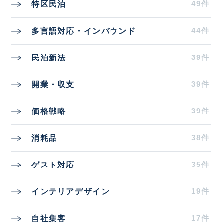
49件
特区民泊
44件
多言語対応・インバウンド
39件
民泊新法
39件
開業・収支
39件
価格戦略
38件
消耗品
35件
ゲスト対応
19件
インテリアデザイン
17件
自社集客