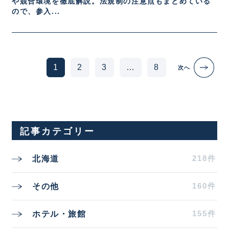
や競合環境を徹底解説。法規制の注意点もまとめている
ので、参入...
Posts navigation
1
2
3
…
8
次へ
記事カテゴリー
218件
北海道
160件
その他
155件
ホテル・旅館