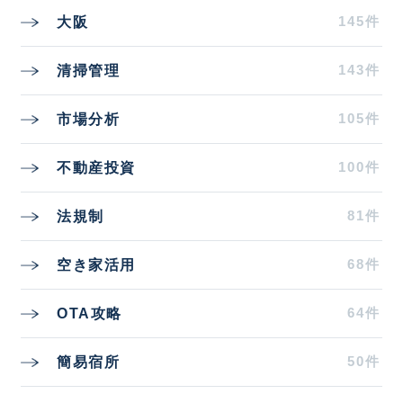
145件
大阪
143件
清掃管理
105件
市場分析
100件
不動産投資
81件
法規制
68件
空き家活用
64件
OTA攻略
50件
簡易宿所