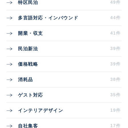
49件
特区民泊
44件
多言語対応・インバウンド
41件
開業・収支
39件
民泊新法
39件
価格戦略
38件
消耗品
35件
ゲスト対応
19件
インテリアデザイン
17件
自社集客