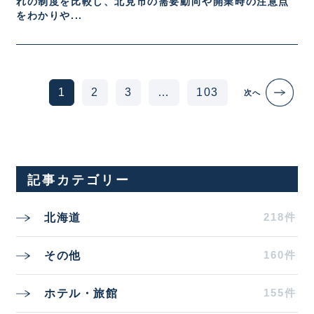
れの制度を比較し、北見市の需要動向や開業時の注意点
をわかりや...
Posts navigation
1
2
3
…
103
次へ
記事カテゴリー
218件
北海道
160件
その他
155件
ホテル・旅館