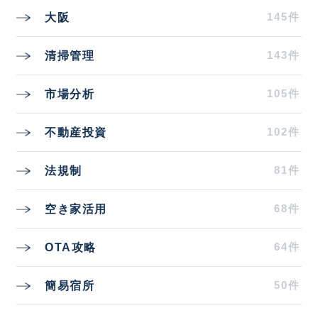
145件
大阪
143件
清掃管理
105件
市場分析
102件
不動産投資
81件
法規制
68件
空き家活用
64件
OTA攻略
50件
簡易宿所