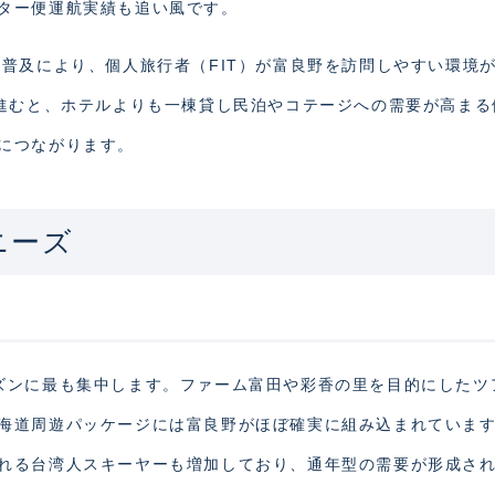
ター便運航実績も追い風です。
普及により、個人旅行者（FIT）が富良野を訪問しやすい環境
が進むと、ホテルよりも一棟貸し民泊やコテージへの需要が高まる
につながります。
ニーズ
ズンに最も集中します。ファーム富田や彩香の里を目的にしたツ
海道周遊パッケージには富良野がほぼ確実に組み込まれていま
れる台湾人スキーヤーも増加しており、通年型の需要が形成さ