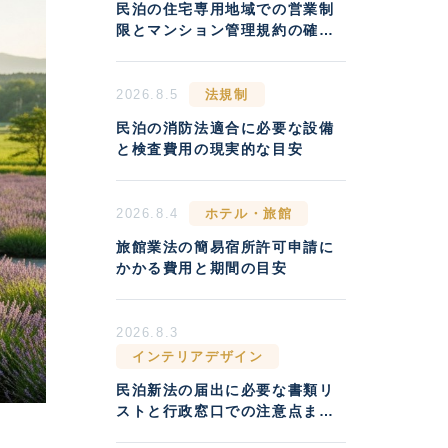
民泊の住宅専用地域での営業制
限とマンション管理規約の確認
方法
2026.8.5
法規制
民泊の消防法適合に必要な設備
と検査費用の現実的な目安
2026.8.4
ホテル・旅館
旅館業法の簡易宿所許可申請に
かかる費用と期間の目安
2026.8.3
インテリアデザイン
民泊新法の届出に必要な書類リ
ストと行政窓口での注意点まと
め