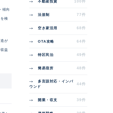
100件
不動産投資
ト傾向
77件
法規制
業を検
68件
空き家活用
構造が
64件
OTA攻略
と収益
49件
特区民泊
48件
簡易宿所
多言語対応・インバ
44件
ウンド
39件
開業・収支