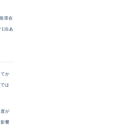
期滞在
で1泊あ
してか
面では
足度が
く影響