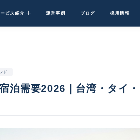
サービス紹介
運営事例
ブログ
採用情報
民泊運営代行
· 大阪・関西の方
· 北海道の方
ンド
民泊・ホテル清掃
宿泊需要2026｜台湾・タイ・
空き家活用
ホテル開発・運営