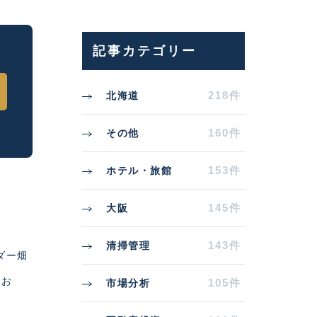
記事カテゴリー
218件
北海道
160件
その他
153件
ホテル・旅館
145件
大阪
143件
清掃管理
ダー畑
てお
105件
市場分析