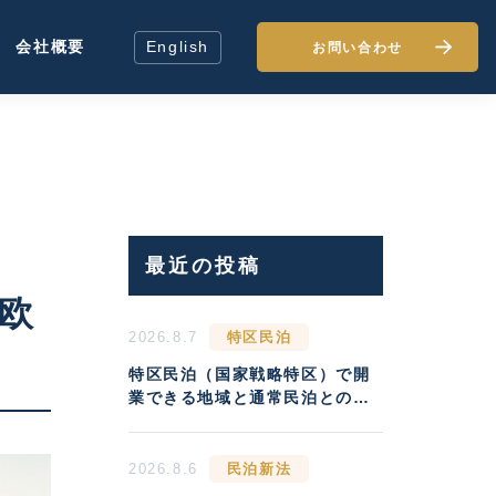
会社概要
English
お問い合わせ
最近の投稿
欧
2026.8.7
特区民泊
特区民泊（国家戦略特区）で開
業できる地域と通常民泊との収
益差
2026.8.6
民泊新法