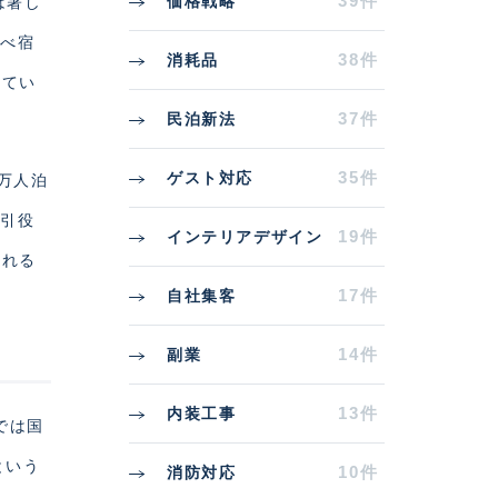
39件
価格戦略
は著し
延べ宿
38件
消耗品
ってい
37件
民泊新法
35件
ゲスト対応
万人泊
牽引役
19件
インテリアデザイン
される
17件
自社集客
14件
副業
13件
内装工事
では国
という
10件
消防対応