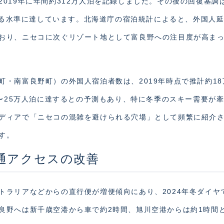
019年に年間約312万人泊を記録しました。その後の回復基調
上回る水準に達しています。北海道庁の宿泊統計によると、外国人
おり、ニセコに次ぐリゾート地として富良野への注目度が高ま
・南富良野町）の外国人宿泊者数は、2019年時点で推計約18
万〜25万人泊に達するとの予測もあり、特に冬季のスキー需要が
ディアで「ニセコの混雑を避けられる穴場」として頻繁に紹介
す。
通アクセスの改善
トラリアなどからの直行便が増便傾向にあり、2024年冬ダイヤ
良野へは新千歳空港から車で約2時間、旭川空港からは約1時間