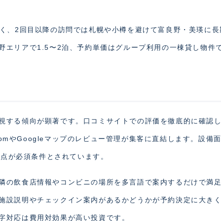
高く、2回目以降の訪問では札幌や小樽を避けて富良野・美瑛に長
エリアで1.5〜2泊、予約単価はグループ利用の一棟貸し物件
視する傾向が顕著です。口コミサイトでの評価を徹底的に確認
comやGoogleマップのレビュー管理が集客に直結します。設備
の3点が必須条件とされています。
隣の飲食店情報やコンビニの場所を多言語で案内するだけで満
施設説明やチェックイン案内があるかどうかが予約決定に大き
字対応は費用対効果が高い投資です。