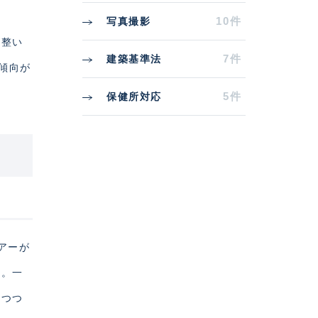
10件
写真撮影
が整い
7件
建築基準法
傾向が
5件
保健所対応
アーが
す。一
れつつ