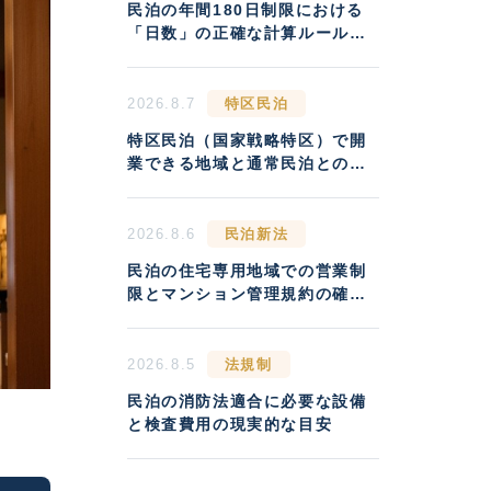
民泊の年間180日制限における
「日数」の正確な計算ルールと
違反リスク
2026.8.7
特区民泊
特区民泊（国家戦略特区）で開
業できる地域と通常民泊との収
益差
2026.8.6
民泊新法
民泊の住宅専用地域での営業制
限とマンション管理規約の確認
方法
2026.8.5
法規制
民泊の消防法適合に必要な設備
と検査費用の現実的な目安