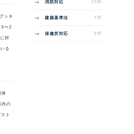
10件
消防対応
ルブッキ
7件
建築基準法
5〜2
5件
保健所対応
差に対
ている
簡体
以内の
ゲスト