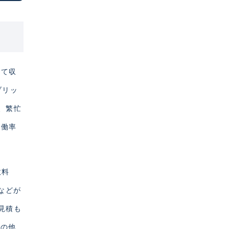
して収
ブリッ
、繁忙
稼働率
数料
）などが
見積も
その他