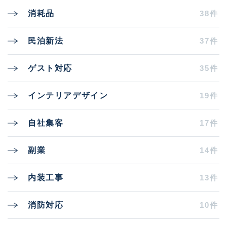
38件
消耗品
37件
民泊新法
35件
ゲスト対応
19件
インテリアデザイン
17件
自社集客
14件
副業
13件
内装工事
10件
消防対応