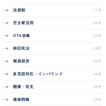
77件
法規制
68件
空き家活用
64件
OTA攻略
49件
特区民泊
48件
簡易宿所
44件
多言語対応・インバウンド
39件
開業・収支
39件
価格戦略