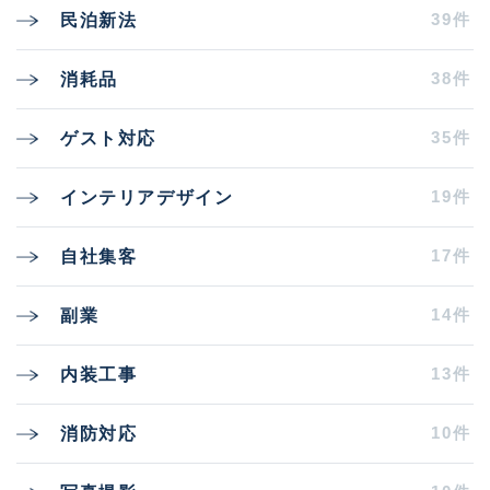
39件
民泊新法
38件
消耗品
35件
ゲスト対応
19件
インテリアデザイン
17件
自社集客
14件
副業
13件
内装工事
10件
消防対応