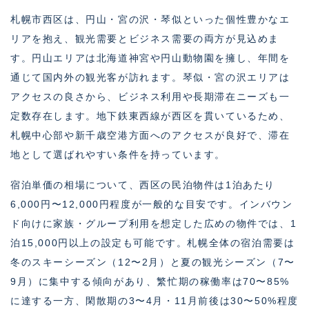
札幌市西区は、円山・宮の沢・琴似といった個性豊かなエ
リアを抱え、観光需要とビジネス需要の両方が見込めま
す。円山エリアは北海道神宮や円山動物園を擁し、年間を
通じて国内外の観光客が訪れます。琴似・宮の沢エリアは
アクセスの良さから、ビジネス利用や長期滞在ニーズも一
定数存在します。地下鉄東西線が西区を貫いているため、
札幌中心部や新千歳空港方面へのアクセスが良好で、滞在
地として選ばれやすい条件を持っています。
宿泊単価の相場について、西区の民泊物件は1泊あたり
6,000円〜12,000円程度が一般的な目安です。インバウン
ド向けに家族・グループ利用を想定した広めの物件では、1
泊15,000円以上の設定も可能です。札幌全体の宿泊需要は
冬のスキーシーズン（12〜2月）と夏の観光シーズン（7〜
9月）に集中する傾向があり、繁忙期の稼働率は70〜85%
に達する一方、閑散期の3〜4月・11月前後は30〜50%程度