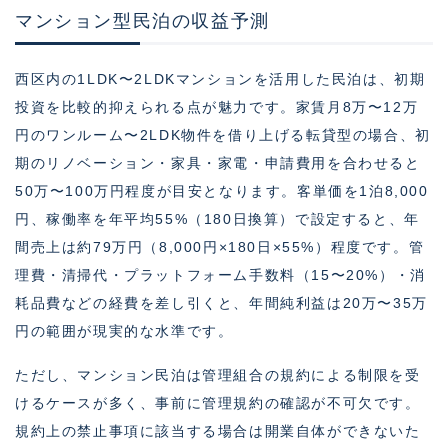
マンション型民泊の収益予測
西区内の1LDK〜2LDKマンションを活用した民泊は、初期
投資を比較的抑えられる点が魅力です。家賃月8万〜12万
円のワンルーム〜2LDK物件を借り上げる転貸型の場合、初
期のリノベーション・家具・家電・申請費用を合わせると
50万〜100万円程度が目安となります。客単価を1泊8,000
円、稼働率を年平均55%（180日換算）で設定すると、年
間売上は約79万円（8,000円×180日×55%）程度です。管
理費・清掃代・プラットフォーム手数料（15〜20%）・消
耗品費などの経費を差し引くと、年間純利益は20万〜35万
円の範囲が現実的な水準です。
ただし、マンション民泊は管理組合の規約による制限を受
けるケースが多く、事前に管理規約の確認が不可欠です。
規約上の禁止事項に該当する場合は開業自体ができないた