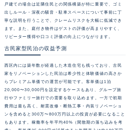
戸建ての場合は近隣住民との関係構築が特に重要で、ゴミ
出しルール・深夜の騒音・駐車スペースについて事前に丁
寧な説明を行うことで、クレームリスクを大幅に低減でき
ます。また、庭付き物件はゲストの評価が高まりやすく、
リピーター獲得や口コミ評価の向上につながります。
古民家型民泊の収益予測
西区内には築年数が経過した木造住宅も残っており、古民
家をリノベーションした民泊は希少性と体験価値の高さか
らプレミアム単価での運営が可能です。客単価は1泊
20,000〜30,000円を設定するケースもあり、グループ旅
行やファミリー旅行での需要を取り込めます。一方で初期
費用は最も高く、耐震改修・断熱工事・内装リノベーショ
ンを含めると300万〜800万円以上の投資が必要になること
もあります。稼働率を年平均40%（閑散期の落ち込みを考