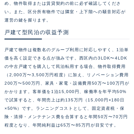
め、物件取得または賃貸契約の前に必ず確認してくださ
い。また、区分所有物件では隣室・上下階への騒音対応が
運営の鍵を握ります。
戸建て型民泊の収益予測
戸建て物件は複数名のグループ利用に対応しやすく、1泊単
価を高く設定できる点が強みです。西区内の3LDK〜4LDK
の中古戸建てを購入して民泊転用する場合、物件取得費用
（2,000万〜3,500万円程度）に加え、リノベーション費用
200万〜500万円、家具・家電・設備費用50万〜100万円が
かかります。客単価を1泊15,000円、稼働率を年平均50%
で試算すると、年間売上は約135万円（15,000円×180日
×50%）です。ランニングコストとして、固定資産税・保
険・清掃・メンテナンス費を合算すると年間50万〜70万円
程度となり、年間純利益は65万〜85万円が目安です。