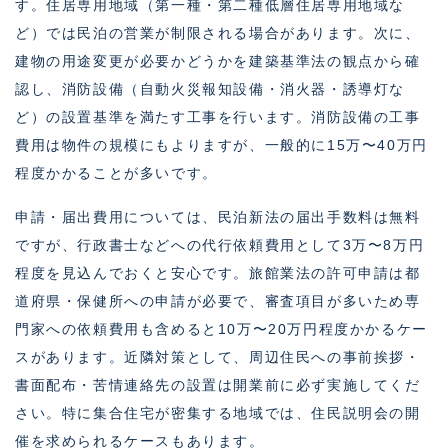
す。住居専用地域（第一種・第二種低層住居専用地域な
ど）では民泊の営業が制限される場合があります。次に、
建物の用途変更が必要かどうかを建築基準法の観点から確
認し、消防設備（自動火災報知設備・消火器・誘導灯な
ど）の設置基準を満たす工事を行います。消防設備の工事
費用は物件の規模にもよりますが、一般的に15万〜40万円
程度かかることが多いです。
申請・届出費用については、民泊新法の届出手数料は無料
ですが、行政書士などへの代行依頼費用として3万〜8万円
程度を見込んでおくと安心です。旅館業法の許可申請は都
道府県・保健所への申請が必要で、審査項目が多いため専
門家への依頼費用も含めると10万〜20万円程度かかるケー
スがあります。近隣対策として、周辺住民への事前挨拶・
書面配布・苦情連絡先の設置は開業前に必ず実施してくだ
さい。特に集合住宅が密集する地域では、住民説明会の開
催を求められるケースもあります。