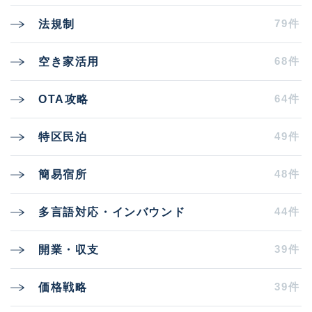
79件
法規制
68件
空き家活用
64件
OTA攻略
49件
特区民泊
48件
簡易宿所
44件
多言語対応・インバウンド
39件
開業・収支
39件
価格戦略