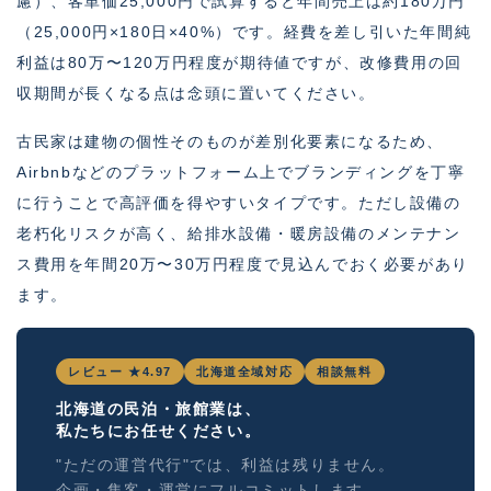
慮）、客単価25,000円で試算すると年間売上は約180万円
（25,000円×180日×40%）です。経費を差し引いた年間純
利益は80万〜120万円程度が期待値ですが、改修費用の回
収期間が長くなる点は念頭に置いてください。
古民家は建物の個性そのものが差別化要素になるため、
Airbnbなどのプラットフォーム上でブランディングを丁寧
に行うことで高評価を得やすいタイプです。ただし設備の
老朽化リスクが高く、給排水設備・暖房設備のメンテナン
ス費用を年間20万〜30万円程度で見込んでおく必要があり
ます。
レビュー ★4.97
北海道全域対応
相談無料
北海道の民泊・旅館業は、
私たちにお任せください。
"ただの運営代行"では、利益は残りません。
企画・集客・運営にフルコミットします。