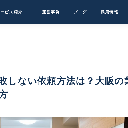
サービス紹介
運営事例
ブログ
採用情報
民泊運営代行
· 大阪・関西の方
· 北海道の方
民泊・ホテル清掃
敗しない依頼方法は？大阪の
空き家活用
方
ホテル開発・運営