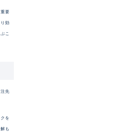
も重要
より効
選ぶこ
外注先
ックを
理解も