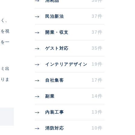
38件
消耗品
37件
民泊新法
なく、
形を視
37件
開業・収支
ンを一
35件
ゲスト対応
19件
インテリアデザイン
ゴミ出
なりま
17件
自社集客
14件
副業
13件
内装工事
10件
消防対応