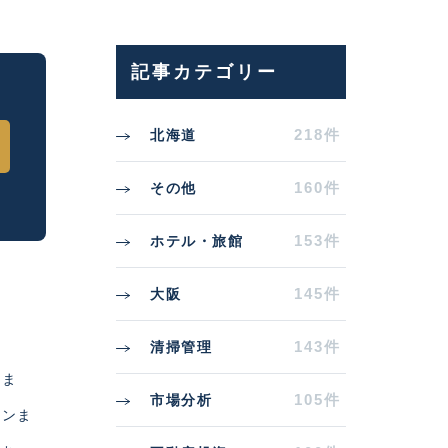
記事カテゴリー
218件
北海道
160件
その他
153件
ホテル・旅館
145件
大阪
143件
清掃管理
りま
105件
市場分析
インま