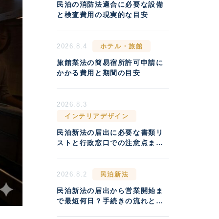
民泊の消防法適合に必要な設備
と検査費用の現実的な目安
2026.8.4
ホテル・旅館
旅館業法の簡易宿所許可申請に
かかる費用と期間の目安
2026.8.3
インテリアデザイン
民泊新法の届出に必要な書類リ
ストと行政窓口での注意点まと
め
2026.8.2
民泊新法
民泊新法の届出から営業開始ま
で最短何日？手続きの流れと実
務の注意点