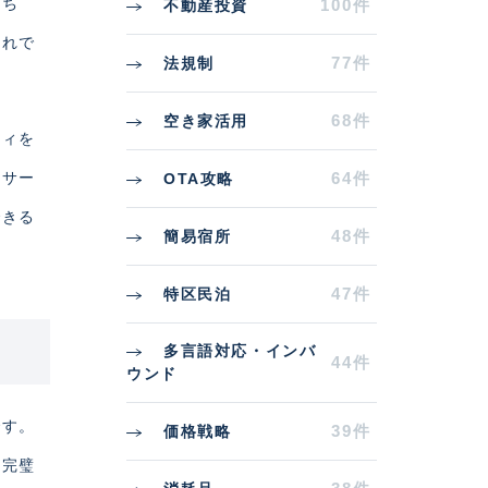
うち
100件
不動産投資
流れで
77件
法規制
68件
空き家活用
ティを
、サー
64件
OTA攻略
できる
48件
簡易宿所
47件
特区民泊
多言語対応・インバ
44件
ウンド
です。
39件
価格戦略
ら完璧