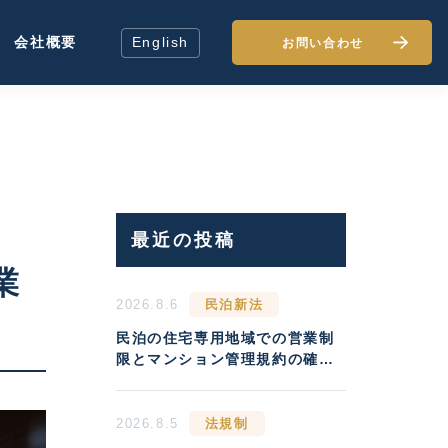
会社概要
English
お問い合わせ
最近の投稿
業
2026.8.6
民泊新法
民泊の住宅専用地域での営業制
限とマンション管理規約の確認
方法
2026.8.5
法規制