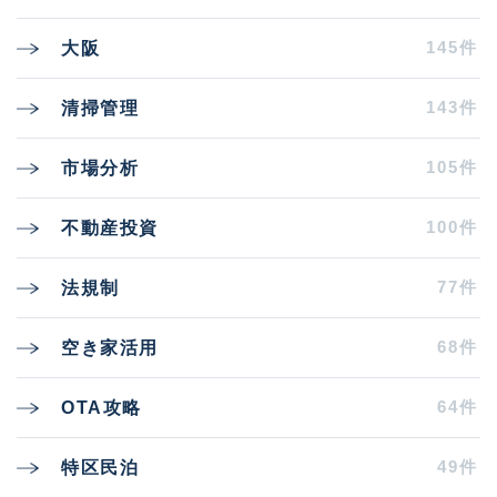
145件
大阪
143件
清掃管理
105件
市場分析
100件
不動産投資
77件
法規制
68件
空き家活用
64件
OTA攻略
49件
特区民泊