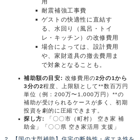
用
耐震補強工事費
ゲストの快適性に直結す
る、水回り（風呂・トイ
レ・キッチン）の改修費用
場合によっては、設計費用
や、家財道具の撤去費用ま
で対象となることも。
補助額の目安:
改修費用の
2分の1から
3分の2
程度、上限額として**数百万円
単位（例：200万〜1,000万円）**の
補助が受けられるケースが多く、初期
投資を劇的に圧縮できます。
探し方:
「〇〇市（町村） 空き家 補
助金」「〇〇県 空き家活用 支援」
2. 【国の大型補助】住宅の断熱性・省エネ性を