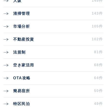
145件
大阪
143件
清掃管理
105件
市場分析
102件
不動産投資
81件
法規制
68件
空き家活用
64件
OTA攻略
50件
簡易宿所
49件
特区民泊