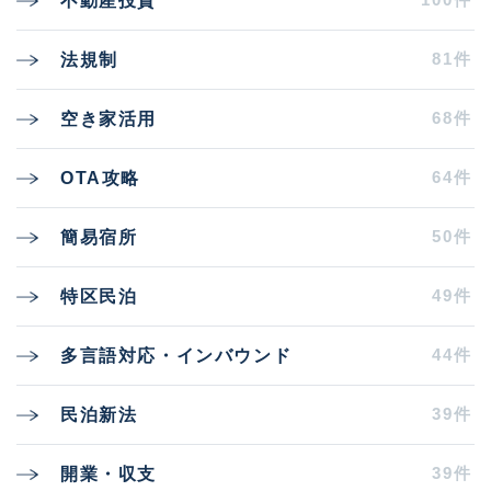
不動産投資
81件
法規制
68件
空き家活用
64件
OTA攻略
50件
簡易宿所
49件
特区民泊
44件
多言語対応・インバウンド
39件
民泊新法
39件
開業・収支