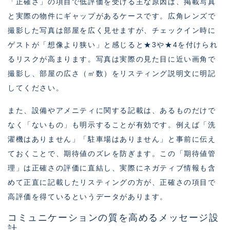
「正確さ」の項目で低評価を受ける主な原因は、掲載写真
と実際の物件にギャップがあるケースです。広角レンズで
撮影した写真は部屋を広く見せますが、チェックイン時に
ゲストが「想像より狭い」と感じると★3や★4を付けられ
るリスクが高まります。写真は実際の見た目に近い画角で
撮影し、部屋の広さ（㎡数）をリスティング説明文に明記
してください。
また、設備やアメニティに関する記載は、あるものだけで
なく「ないもの」も明示することが有効です。例えば「洗
濯機はありません」「駐車場はありません」と事前に伝え
ておくことで、期待値のズレを防ぎます。この「期待値管
理」は正確さの評価に直結し、実際にネガティブ情報も含
めて正直に記載したリスティングの方が、正確さの項目で
高評価を得ているというデータがあります。
コミュニケーションの質を高めるメッセージ設
計