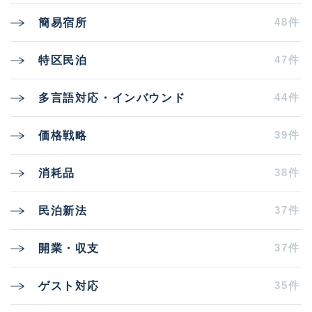
48件
簡易宿所
47件
特区民泊
44件
多言語対応・インバウンド
39件
価格戦略
38件
消耗品
37件
民泊新法
37件
開業・収支
35件
ゲスト対応