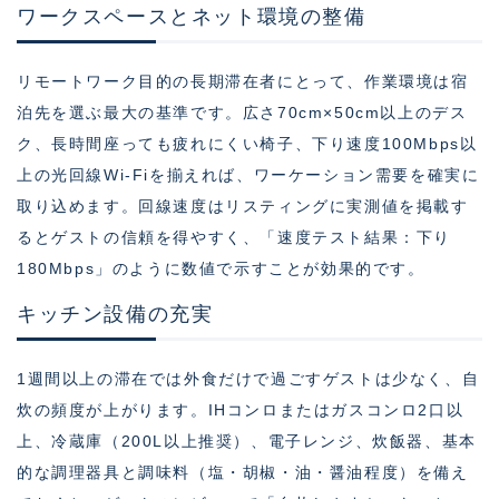
ワークスペースとネット環境の整備
リモートワーク目的の長期滞在者にとって、作業環境は宿
泊先を選ぶ最大の基準です。広さ70cm×50cm以上のデス
ク、長時間座っても疲れにくい椅子、下り速度100Mbps以
上の光回線Wi-Fiを揃えれば、ワーケーション需要を確実に
取り込めます。回線速度はリスティングに実測値を掲載す
るとゲストの信頼を得やすく、「速度テスト結果：下り
180Mbps」のように数値で示すことが効果的です。
キッチン設備の充実
1週間以上の滞在では外食だけで過ごすゲストは少なく、自
炊の頻度が上がります。IHコンロまたはガスコンロ2口以
上、冷蔵庫（200L以上推奨）、電子レンジ、炊飯器、基本
的な調理器具と調味料（塩・胡椒・油・醤油程度）を備え