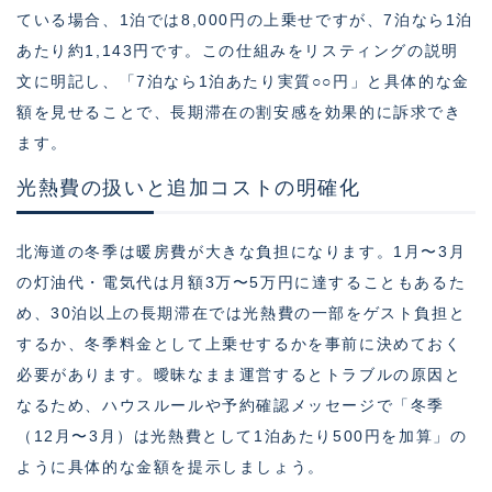
ている場合、1泊では8,000円の上乗せですが、7泊なら1泊
あたり約1,143円です。この仕組みをリスティングの説明
文に明記し、「7泊なら1泊あたり実質○○円」と具体的な金
額を見せることで、長期滞在の割安感を効果的に訴求でき
ます。
光熱費の扱いと追加コストの明確化
北海道の冬季は暖房費が大きな負担になります。1月〜3月
の灯油代・電気代は月額3万〜5万円に達することもあるた
め、30泊以上の長期滞在では光熱費の一部をゲスト負担と
するか、冬季料金として上乗せするかを事前に決めておく
必要があります。曖昧なまま運営するとトラブルの原因と
なるため、ハウスルールや予約確認メッセージで「冬季
（12月〜3月）は光熱費として1泊あたり500円を加算」の
ように具体的な金額を提示しましょう。