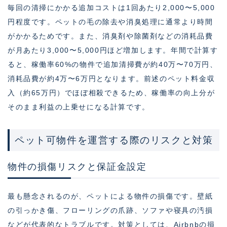
毎回の清掃にかかる追加コストは1回あたり2,000〜5,000
円程度です。ペットの毛の除去や消臭処理に通常より時間
がかかるためです。また、消臭剤や除菌剤などの消耗品費
が月あたり3,000〜5,000円ほど増加します。年間で計算す
ると、稼働率60%の物件で追加清掃費が約40万〜70万円、
消耗品費が約4万〜6万円となります。前述のペット料金収
入（約65万円）でほぼ相殺できるため、稼働率の向上分が
そのまま利益の上乗せになる計算です。
ペット可物件を運営する際のリスクと対策
物件の損傷リスクと保証金設定
最も懸念されるのが、ペットによる物件の損傷です。壁紙
の引っかき傷、フローリングの爪跡、ソファや寝具の汚損
などが代表的なトラブルです。対策としては、Airbnbの損