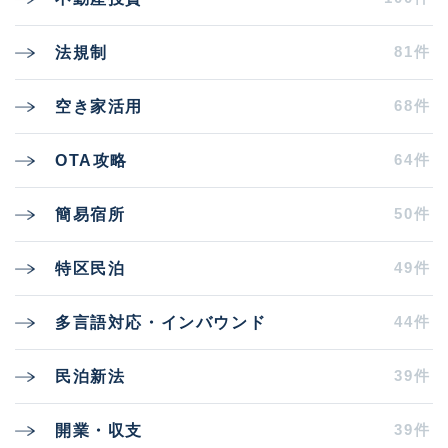
81件
法規制
68件
空き家活用
64件
OTA攻略
50件
簡易宿所
49件
特区民泊
44件
多言語対応・インバウンド
39件
民泊新法
39件
開業・収支