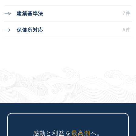
7件
建築基準法
5件
保健所対応
感動と利益を
最高潮
へ。