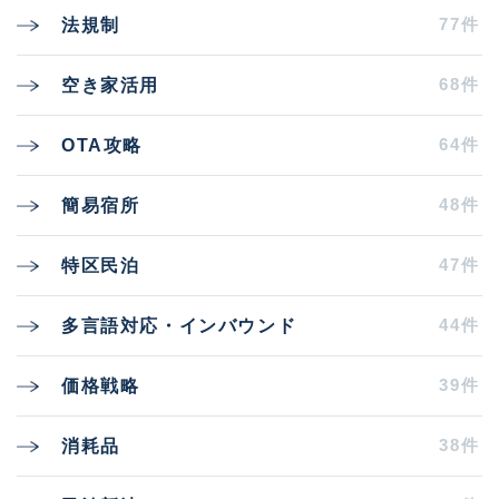
77件
法規制
68件
空き家活用
64件
OTA攻略
48件
簡易宿所
47件
特区民泊
44件
多言語対応・インバウンド
39件
価格戦略
38件
消耗品