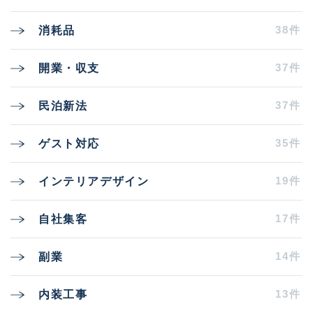
38件
消耗品
37件
開業・収支
37件
民泊新法
35件
ゲスト対応
19件
インテリアデザイン
17件
自社集客
14件
副業
13件
内装工事