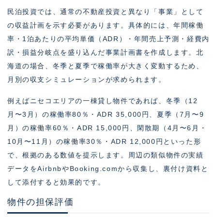
民泊投資では、通常の不動産投資と異なり「事業」として
の収益計画を示す必要があります。具体的には、年間稼働
率・1泊あたりの平均単価（ADR）・年間売上予測・経費内
訳・損益分岐点を盛り込んだ事業計画書を作成します。北
海道の場合、冬季と夏季で稼働率が大きく変動するため、
月別の収支シミュレーションが求められます。
例えばニセコエリアの一棟貸し物件であれば、冬季（12
月〜3月）の稼働率80％・ADR 35,000円、夏季（7月〜9
月）の稼働率60％・ADR 15,000円、閑散期（4月〜6月・
10月〜11月）の稼働率30％・ADR 12,000円といった形
で、根拠のある数値を提示します。周辺の類似物件の実績
データをAirbnbやBooking.comから収集し、裏付け資料と
して添付すると効果的です。
物件の担保評価