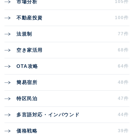
105件
市場分析
100件
不動産投資
77件
法規制
68件
空き家活用
64件
OTA攻略
48件
簡易宿所
47件
特区民泊
44件
多言語対応・インバウンド
39件
価格戦略