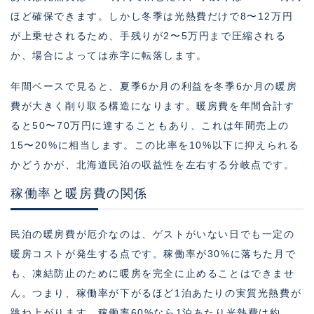
ほど確保できます。しかし冬季は光熱費だけで8〜12万円
が上乗せされるため、手残りが2〜5万円まで圧縮される
か、場合によっては赤字に転落します。
年間ベースで見ると、夏季6か月の利益を冬季6か月の暖房
費が大きく削り取る構造になります。暖房費を年間合計す
ると50〜70万円に達することもあり、これは年間売上の
15〜20%に相当します。この比率を10%以下に抑えられる
かどうかが、北海道民泊の収益性を左右する分岐点です。
稼働率と暖房費の関係
民泊の暖房費が厄介なのは、ゲストがいない日でも一定の
暖房コストが発生する点です。稼働率が30%に落ちた月で
も、凍結防止のために暖房を完全に止めることはできませ
ん。つまり、稼働率が下がるほど1泊あたりの実質光熱費が
跳ね上がります。稼働率60%なら1泊あたり光熱費は約