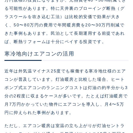
万円規模の投資になりますが、光熱費を40〜50%削減でき
る可能性があります。特に天井裏のブローイング断熱（グ
ラスウールを吹き込む工法）は比較的安価で効果が大き
く、50〜80万円の費用で年間暖房費を20〜30万円削減で
きた事例もあります。民泊として長期運用する前提であれ
ば、断熱リフォームは十分にペイする投資です。
寒冷地向けエアコンの活用
近年は外気温マイナス25度でも稼働する寒冷地仕様のエア
コンが普及しています。灯油暖房と比較した場合、ヒート
ポンプ式エアコンのランニングコストは灯油の約半分から3
分の2程度に収まるケースが多いです。たとえば灯油暖房で
月7万円かかっていた物件にエアコンを導入し、月4〜5万
円に抑えられた事例があります。
ただし、エアコン暖房は室温の立ち上がりが灯油セントラ