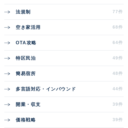
77件
法規制
68件
空き家活用
64件
OTA攻略
49件
特区民泊
48件
簡易宿所
44件
多言語対応・インバウンド
39件
開業・収支
39件
価格戦略