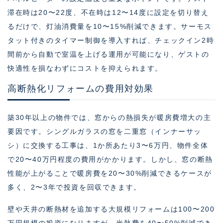
滞在時は20〜22度、不在時は12〜14度に設定を切り替え
るだけで、灯油消費量を10〜15%削減できます。サーモス
タット付きのタイマー制御を導入すれば、チェックイン2時
間前から自動で室温を上げる運用が可能になり、ゲストの
快適性を損なわずにコストを抑えられます。
高断熱化リフォームの費用対効果
築30年以上の物件では、窓からの熱損失が暖房費増大の主
要因です。シングルガラスの窓を二重窓（インナーサッ
シ）に交換する工事は、1か所あたり3〜6万円、物件全体
で20〜40万円程度の費用がかかります。しかし、窓の断熱
性能が上がることで暖房費を20〜30%削減できるケースが
多く、2〜3年で投資を回収できます。
壁や天井の断熱材を追加する大規模リフォームは100〜200