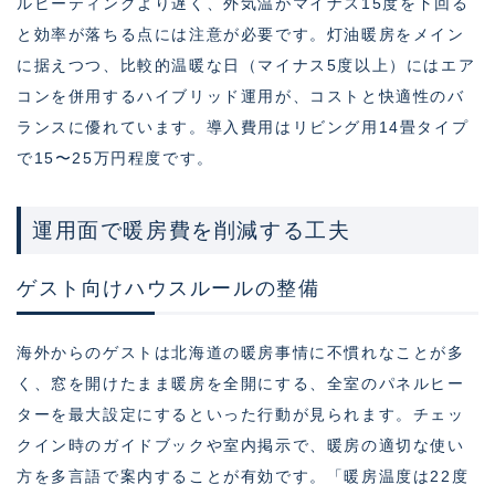
ルヒーティングより遅く、外気温がマイナス15度を下回る
と効率が落ちる点には注意が必要です。灯油暖房をメイン
に据えつつ、比較的温暖な日（マイナス5度以上）にはエア
コンを併用するハイブリッド運用が、コストと快適性のバ
ランスに優れています。導入費用はリビング用14畳タイプ
で15〜25万円程度です。
運用面で暖房費を削減する工夫
ゲスト向けハウスルールの整備
海外からのゲストは北海道の暖房事情に不慣れなことが多
く、窓を開けたまま暖房を全開にする、全室のパネルヒー
ターを最大設定にするといった行動が見られます。チェッ
クイン時のガイドブックや室内掲示で、暖房の適切な使い
方を多言語で案内することが有効です。「暖房温度は22度