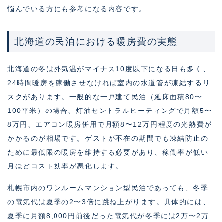
悩んでいる方にも参考になる内容です。
北海道の民泊における暖房費の実態
北海道の冬は外気温がマイナス10度以下になる日も多く、
24時間暖房を稼働させなければ室内の水道管が凍結するリ
スクがあります。一般的な一戸建て民泊（延床面積80〜
100平米）の場合、灯油セントラルヒーティングで月額5〜
8万円、エアコン暖房併用で月額8〜12万円程度の光熱費が
かかるのが相場です。ゲストが不在の期間でも凍結防止の
ために最低限の暖房を維持する必要があり、稼働率が低い
月ほどコスト効率が悪化します。
札幌市内のワンルームマンション型民泊であっても、冬季
の電気代は夏季の2〜3倍に跳ね上がります。具体的には、
夏季に月額8,000円前後だった電気代が冬季には2万〜2万