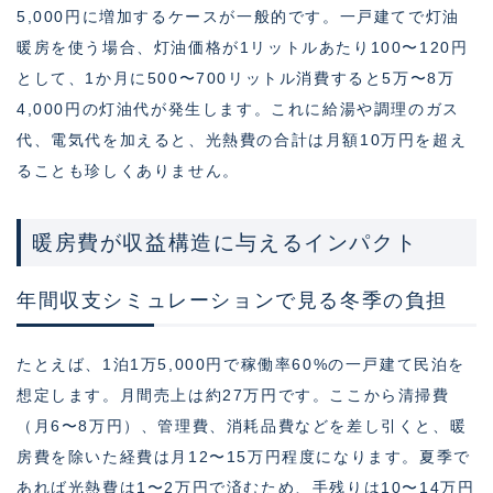
5,000円に増加するケースが一般的です。一戸建てで灯油
暖房を使う場合、灯油価格が1リットルあたり100〜120円
として、1か月に500〜700リットル消費すると5万〜8万
4,000円の灯油代が発生します。これに給湯や調理のガス
代、電気代を加えると、光熱費の合計は月額10万円を超え
ることも珍しくありません。
暖房費が収益構造に与えるインパクト
年間収支シミュレーションで見る冬季の負担
たとえば、1泊1万5,000円で稼働率60%の一戸建て民泊を
想定します。月間売上は約27万円です。ここから清掃費
（月6〜8万円）、管理費、消耗品費などを差し引くと、暖
房費を除いた経費は月12〜15万円程度になります。夏季で
あれば光熱費は1〜2万円で済むため、手残りは10〜14万円