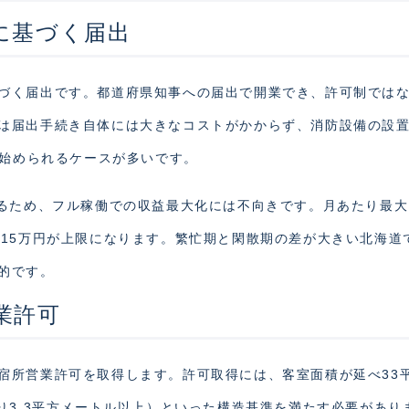
に基づく届出
づく届出です。都道府県知事への届出で開業でき、許可制では
は届出手続き自体には大きなコストがかからず、消防設備の設
で始められるケースが多いです。
れるため、フル稼働での収益最大化には不向きです。月あたり最大
は15万円が上限になります。繁忙期と閑散期の差が大きい北海道
的です。
業許可
宿所営業許可を取得します。許可取得には、客室面積が延べ33
り3.3平方メートル以上）といった構造基準を満たす必要があり