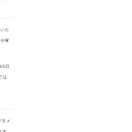
ないた
置や家
15日
では、
平方メ
ます。