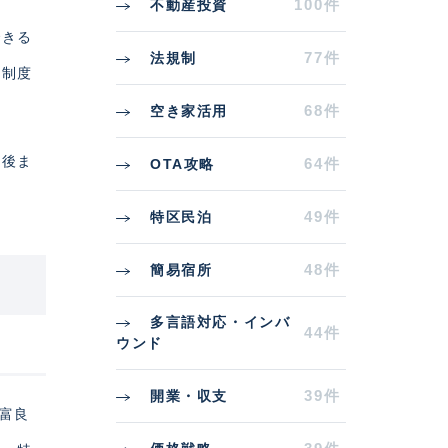
100件
不動産投資
できる
77件
法規制
、制度
68件
空き家活用
最後ま
64件
OTA攻略
49件
特区民泊
48件
簡易宿所
多言語対応・インバ
44件
ウンド
39件
開業・収支
・富良