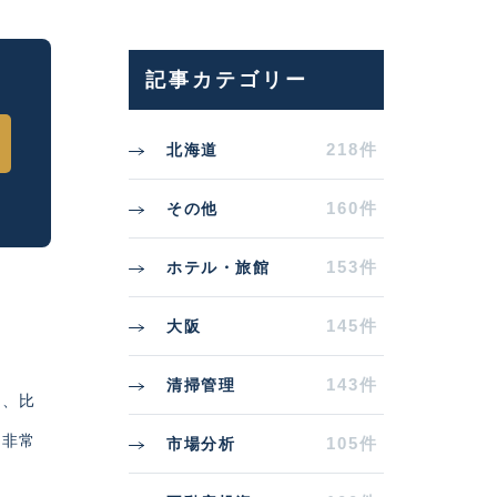
記事カテゴリー
218件
北海道
160件
その他
153件
ホテル・旅館
145件
大阪
143件
清掃管理
さ、比
て非常
105件
市場分析