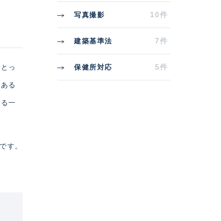
10件
写真撮影
7件
建築基準法
5件
保健所対応
をとっ
がある
ある一
能です。