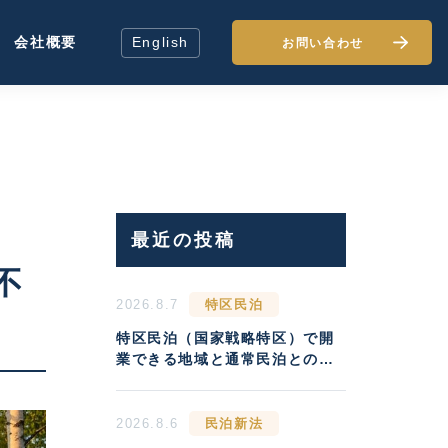
会社概要
English
お問い合わせ
最近の投稿
不
2026.8.7
特区民泊
特区民泊（国家戦略特区）で開
業できる地域と通常民泊との収
益差
2026.8.6
民泊新法