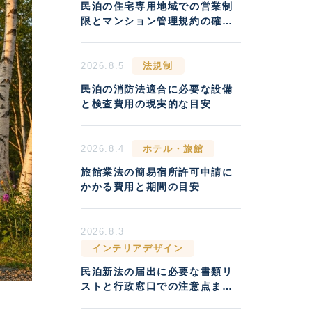
民泊の住宅専用地域での営業制
限とマンション管理規約の確認
方法
2026.8.5
法規制
民泊の消防法適合に必要な設備
と検査費用の現実的な目安
2026.8.4
ホテル・旅館
旅館業法の簡易宿所許可申請に
かかる費用と期間の目安
2026.8.3
インテリアデザイン
民泊新法の届出に必要な書類リ
ストと行政窓口での注意点まと
め