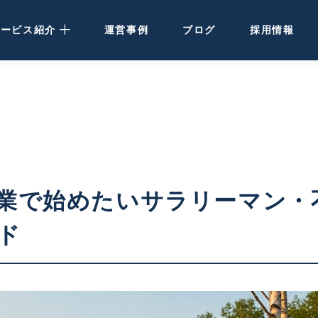
サービス紹介
運営事例
ブログ
採用情報
民泊運営代行
· 大阪・関西の方
· 北海道の方
民泊・ホテル清掃
業で始めたいサラリーマン・
空き家活用
ド
ホテル開発・運営