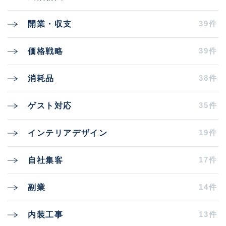
39件
開業・収支
39件
価格戦略
38件
消耗品
35件
ゲスト対応
19件
インテリアデザイン
17件
自社集客
14件
副業
13件
内装工事