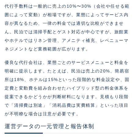
代行手数料は一般的に売上の10%〜30%（会社や任せる範
囲によって変動）が相場ですが、業態によってサービス内
容が異なるため、一律の料金では適切な比較ができませ
ん。民泊では清掃手配とゲスト対応が中心ですが、旅館業
やホテルではリネン管理、アメニティ補充、レベニューマ
ネジメントなど業務範囲が広がります。
優良な代行会社は、業態ごとのサービスメニューと料金を
明確に提示します。たとえば、民泊は売上の20%、簡易宿
所は18%、ホテルは15%といった段階的な料金設定や、固
定費と変動費を組み合わせたハイブリッド型の料金体系を
提案できるかどうかが判断材料になります。見積もり段階
で「清掃費は別途」「消耗品費は実費精算」といった項目
が不明瞭な場合は注意が必要です。
運営データの一元管理と報告体制