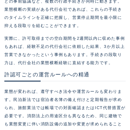
との事前協議など、複数の行政手続きが同時に動きます。
業態横断の実績がある代行会社であれば、これらの手続き
のタイムラインを正確に把握し、営業停止期間を最小限に
抑える段取りを組むことができます。
実際に、許可取得までの空白期間を2週間以内に収めた事例
もあれば、経験不足の代行会社に依頼した結果、3か月以上
営業できなかったという事例もあります。手続きの段取り
力は、代行会社の業態横断経験に直結する能力です。
許認可ごとの運営ルールへの精通
業態が変われば、遵守すべき法令や運営ルールも変わりま
す。民泊新法では宿泊者名簿の備え付けと定期報告が求め
られ、旅館業法では帳場での対面確認またはICT代替措置が
必要です。消防法上の用途区分も異なるため、同じ建物で
も業態変更に伴い消防設備の追加や変更が求められること