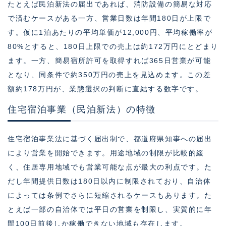
たとえば民泊新法の届出であれば、消防設備の簡易な対応
で済むケースがある一方、営業日数は年間180日が上限で
す。仮に1泊あたりの平均単価が12,000円、平均稼働率が
80%とすると、180日上限での売上は約172万円にとどまり
ます。一方、簡易宿所許可を取得すれば365日営業が可能
となり、同条件で約350万円の売上を見込めます。この差
額約178万円が、業態選択の判断に直結する数字です。
住宅宿泊事業（民泊新法）の特徴
住宅宿泊事業法に基づく届出制で、都道府県知事への届出
により営業を開始できます。用途地域の制限が比較的緩
く、住居専用地域でも営業可能な点が最大の利点です。た
だし年間提供日数は180日以内に制限されており、自治体
によっては条例でさらに短縮されるケースもあります。た
とえば一部の自治体では平日の営業を制限し、実質的に年
間100日前後しか稼働できない地域も存在します。