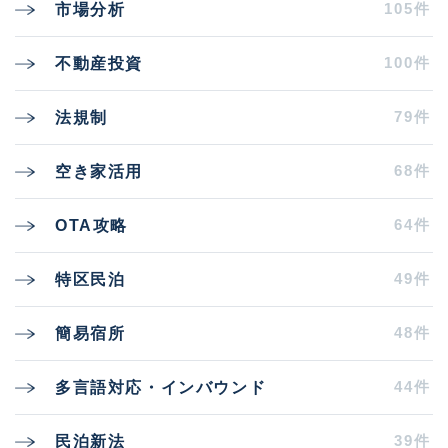
105件
市場分析
100件
不動産投資
79件
法規制
68件
空き家活用
64件
OTA攻略
49件
特区民泊
48件
簡易宿所
44件
多言語対応・インバウンド
39件
民泊新法