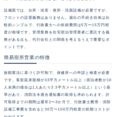
設備面では、台所・浴室・便所・洗面設備が必要ですが、
フロントの設置義務はありません。届出の手続き自体は比
較的シンプルで、行政書士への依頼費用は5万〜15万円程
度が相場です。管理業務を住宅宿泊管理業者に委託する義
務がある点も、代行会社との関係を考えるうえで重要なポ
イントです。
簡易宿所営業の特徴
旅館業法に基づく許可制で、保健所への申請と検査が必要
です。客室延床面積が33平方メートル以上（宿泊者数が10
人未満の場合は1人あたり3.3平方メートル以上）という基
準があり、消防法令適合通知書の取得も求められます。許
可取得までの期間は通常2〜3か月で、行政書士費用・消防
設備工事費を含めると30万〜100万円程度の初期コストが
かかります。