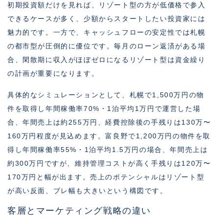
初期投資額だけを見れば、リゾート型の方が低価格で参入
できるケースが多く、少額からスタートしたい投資家には
魅力的です。一方で、キャッシュフローの安定性では札幌
の都市型が圧倒的に優位です。毎月のローン返済がある場
合、閑散期に収入がほぼゼロになるリゾート型は資金繰り
の計画が重要になります。
具体的なシミュレーションとして、札幌で1,500万円の物
件を取得し年間稼働率70%・1泊平均1万円で運営した場
合、年間売上は約255万円、経費控除後の手残りは130万〜
160万円程度が見込めます。富良野で1,200万円の物件を取
得し年間稼働率55%・1泊平均1.5万円の場合、年間売上は
約300万円ですが、維持管理コストが高く手残りは120万〜
170万円と幅が出ます。売上のポテンシャルはリゾート型
が高い反面、ブレ幅も大きいという構図です。
客層とマーケティング戦略の違い