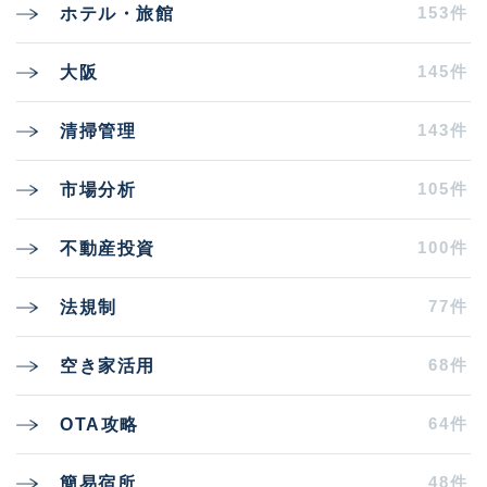
153件
ホテル・旅館
145件
大阪
143件
清掃管理
105件
市場分析
100件
不動産投資
77件
法規制
68件
空き家活用
64件
OTA攻略
48件
簡易宿所