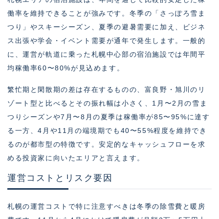
働率を維持できることが強みです。冬季の「さっぽろ雪ま
つり」やスキーシーズン、夏季の避暑需要に加え、ビジネ
ス出張や学会・イベント需要が通年で発生します。一般的
に、運営が軌道に乗った札幌中心部の宿泊施設では年間平
均稼働率60〜80%が見込めます。
繁忙期と閑散期の差は存在するものの、富良野・旭川のリ
ゾート型と比べるとその振れ幅は小さく、1月〜2月の雪ま
つりシーズンや7月〜8月の夏季は稼働率が85〜95%に達す
る一方、4月や11月の端境期でも40〜55%程度を維持でき
るのが都市型の特徴です。安定的なキャッシュフローを求
める投資家に向いたエリアと言えます。
運営コストとリスク要因
札幌の運営コストで特に注意すべきは冬季の除雪費と暖房