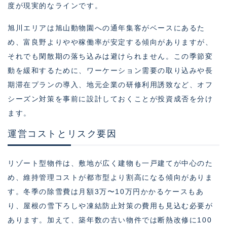
度が現実的なラインです。
旭川エリアは旭山動物園への通年集客がベースにあるた
め、富良野よりやや稼働率が安定する傾向がありますが、
それでも閑散期の落ち込みは避けられません。この季節変
動を緩和するために、ワーケーション需要の取り込みや長
期滞在プランの導入、地元企業の研修利用誘致など、オフ
シーズン対策を事前に設計しておくことが投資成否を分け
ます。
運営コストとリスク要因
リゾート型物件は、敷地が広く建物も一戸建てが中心のた
め、維持管理コストが都市型より割高になる傾向がありま
す。冬季の除雪費は月額3万〜10万円かかるケースもあ
り、屋根の雪下ろしや凍結防止対策の費用も見込む必要が
あります。加えて、築年数の古い物件では断熱改修に100