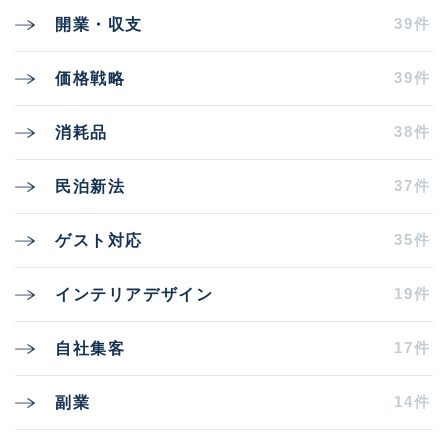
39件
開業・収支
39件
価格戦略
38件
消耗品
37件
民泊新法
35件
ゲスト対応
19件
インテリアデザイン
17件
自社集客
14件
副業