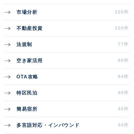
105件
市場分析
100件
不動産投資
77件
法規制
68件
空き家活用
64件
OTA攻略
49件
特区民泊
48件
簡易宿所
44件
多言語対応・インバウンド