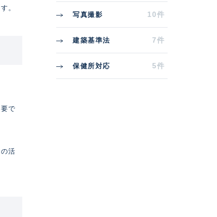
ます。
10件
写真撮影
7件
建築基準法
5件
保健所対応
重要で
ーの活