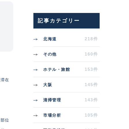
記事カテゴリー
218件
北海道
160件
その他
153件
ホテル・旅館
り滞在
145件
大阪
143件
清掃管理
105件
市場分析
触部位