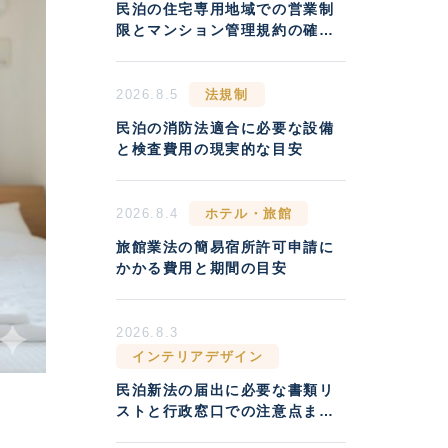
民泊の住宅専用地域での営業制
限とマンション管理規約の確認
方法
2026.8.5
法規制
民泊の消防法適合に必要な設備
と検査費用の現実的な目安
2026.8.4
ホテル・旅館
旅館業法の簡易宿所許可申請に
かかる費用と期間の目安
2026.8.3
インテリアデザイン
民泊新法の届出に必要な書類リ
ストと行政窓口での注意点まと
め