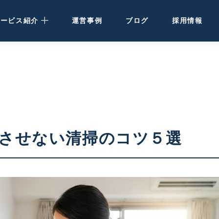
サービス紹介
運営事例
ブログ
採用情報
民泊運営代行
· 大阪・関西の方
· 北海道の方
民泊・ホテル清掃
させない清掃のコツ５選
空き家活用
ホテル開発・運営