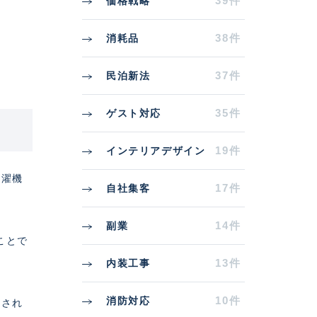
39件
価格戦略
38件
消耗品
。
37件
民泊新法
35件
ゲスト対応
19件
インテリアデザイン
洗濯機
17件
自社集客
14件
副業
ことで
13件
内装工事
10件
消防対応
理され