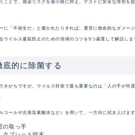
うことで、感染リスクを最小限に抑え、ゲストに安全な滞在を
ーに「不衛生だ」と書かれたりすれば、運営に致命的なダメー
るウイルス蔓延防止のための清掃のコツを5つ厳選して解説しま
を徹底的に除菌する
行きがちですが、ウイルス対策で最も重要なのは「人の手が何
。
ルコールや次亜塩素酸水など）を用いて、一方向に拭き上げま
窓の取っ手
、タブレット端末