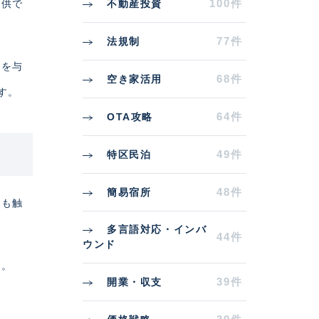
100件
不動産投資
提供で
77件
法規制
ジを与
68件
空き家活用
す。
64件
OTA攻略
49件
特区民泊
48件
簡易宿所
度も触
多言語対応・インバ
44件
ウンド
す。
39件
開業・収支