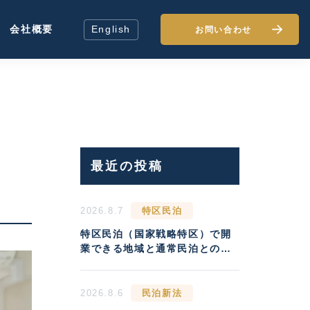
会社概要
English
お問い合わせ
最近の投稿
2026.8.7
特区民泊
特区民泊（国家戦略特区）で開
業できる地域と通常民泊との収
益差
2026.8.6
民泊新法