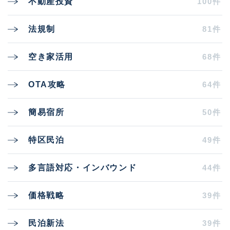
100件
不動産投資
81件
法規制
68件
空き家活用
64件
OTA攻略
50件
簡易宿所
49件
特区民泊
44件
多言語対応・インバウンド
39件
価格戦略
39件
民泊新法