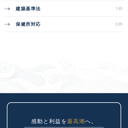
7件
建築基準法
5件
保健所対応
感動と利益を
最高潮
へ。