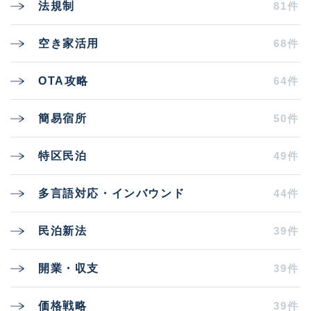
81件
法規制
68件
空き家活用
64件
OTA攻略
50件
簡易宿所
49件
特区民泊
44件
多言語対応・インバウンド
39件
民泊新法
39件
開業・収支
39件
価格戦略