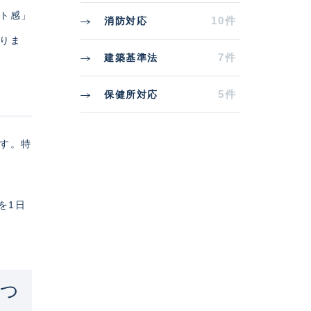
ート感」
10件
消防対応
りま
7件
建築基準法
5件
保健所対応
です。特
を1日
7つ