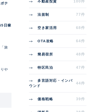
100件
不動産投資
いポテ
77件
法規制
65日稼
68件
空き家活用
64件
OTA攻略
い「旅
48件
簡易宿所
47件
特区民泊
陥りや
多言語対応・インバ
44件
ウンド
39件
価格戦略