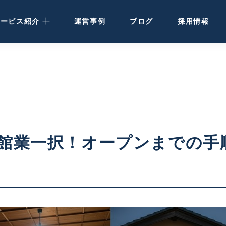
サービス紹介
運営事例
ブログ
採用情報
民泊運営代行
· 大阪・関西の方
· 北海道の方
民泊・ホテル清掃
館業一択！オープンまでの手
空き家活用
ホテル開発・運営