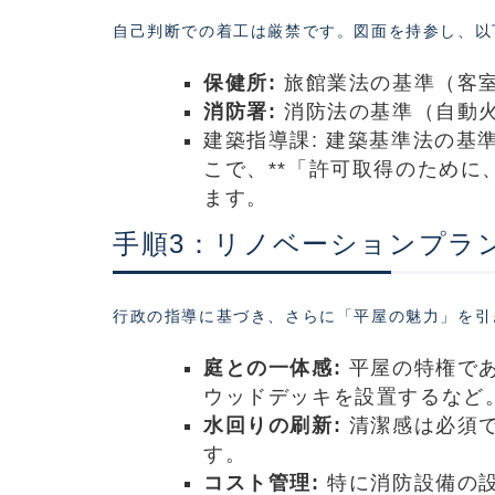
自己判断での着工は厳禁です。図面を持参し、以
保健所:
旅館業法の基準（客
消防署:
消防法の基準（自動
建築指導課: 建築基準法の
こで、**「許可取得のために
ます。
手順3：リノベーションプラ
行政の指導に基づき、さらに「平屋の魅力」を引
庭との一体感:
平屋の特権であ
ウッドデッキを設置するなど
水回りの刷新:
清潔感は必須で
す。
コスト管理:
特に消防設備の