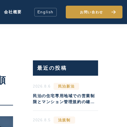
会社概要
English
お問い合わせ
最近の投稿
順
2026.8.6
民泊新法
民泊の住宅専用地域での営業制
限とマンション管理規約の確認
方法
2026.8.5
法規制