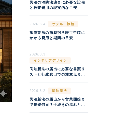
民泊の消防法適合に必要な設備
と検査費用の現実的な目安
2026.8.4
ホテル・旅館
旅館業法の簡易宿所許可申請に
かかる費用と期間の目安
2026.8.3
インテリアデザイン
民泊新法の届出に必要な書類リ
ストと行政窓口での注意点まと
め
2026.8.2
民泊新法
民泊新法の届出から営業開始ま
で最短何日？手続きの流れと実
務の注意点