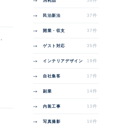
38件
消耗品
37件
民泊新法
37件
開業・収支
す。
35件
ゲスト対応
19件
インテリアデザイン
17件
自社集客
14件
副業
13件
内装工事
10件
写真撮影