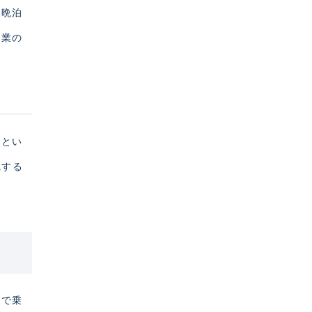
一晩泊
本業の
費とい
完する
社で乗