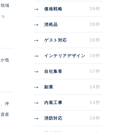
い領域
39件
価格戦略
とっ
38件
消耗品
35件
ゲスト対応
19件
インテリアデザイン
クが低
17件
自社集客
14件
副業
13件
内装工事
が、坪
、資産
10件
消防対応