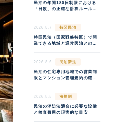
民泊の年間180日制限における
「日数」の正確な計算ルールと
違反リスク
2026.8.7
特区民泊
特区民泊（国家戦略特区）で開
業できる地域と通常民泊との収
益差
2026.8.6
民泊新法
民泊の住宅専用地域での営業制
限とマンション管理規約の確認
方法
2026.8.5
法規制
民泊の消防法適合に必要な設備
と検査費用の現実的な目安