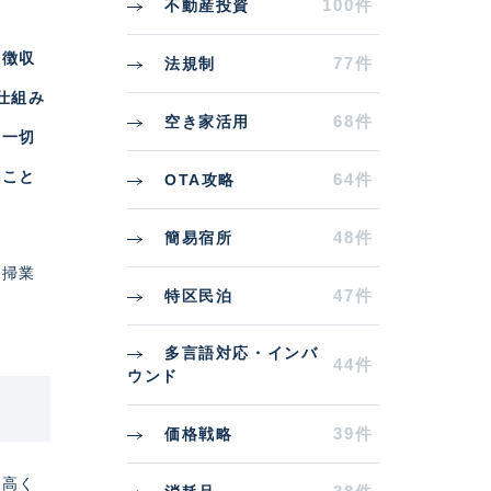
100件
不動産投資
ら徴収
77件
法規制
仕組み
68件
空き家活用
は一切
ること
64件
OTA攻略
48件
簡易宿所
清掃業
47件
特区民泊
多言語対応・インバ
44件
ウンド
39件
価格戦略
を高く