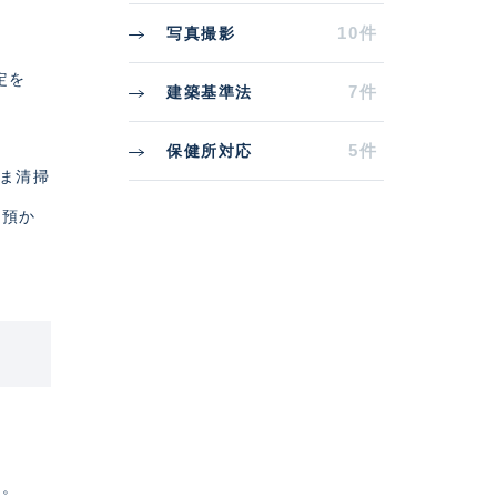
10件
写真撮影
定を
7件
建築基準法
5件
保健所対応
まま清掃
お預か
す。