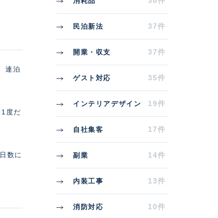
38件
消耗品
37件
民泊新法
37件
開業・収支
、連泊
35件
ゲスト対応
19件
インテリアデザイン
き1度だ
17件
自社集客
泊日数に
14件
副業
13件
内装工事
10件
消防対応