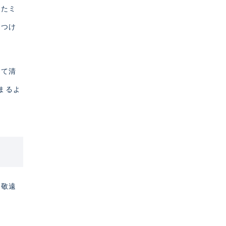
ったミ
がつけ
して清
まるよ
に敬遠