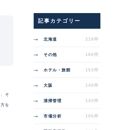
記事カテゴリー
218件
北海道
160件
その他
153件
ホテル・旅館
145件
大阪
し、そ
143件
清掃管理
え方を
105件
市場分析