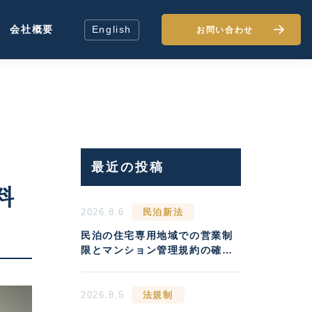
会社概要
English
お問い合わせ
最近の投稿
料
2026.8.6
民泊新法
民泊の住宅専用地域での営業制
限とマンション管理規約の確認
方法
2026.8.5
法規制