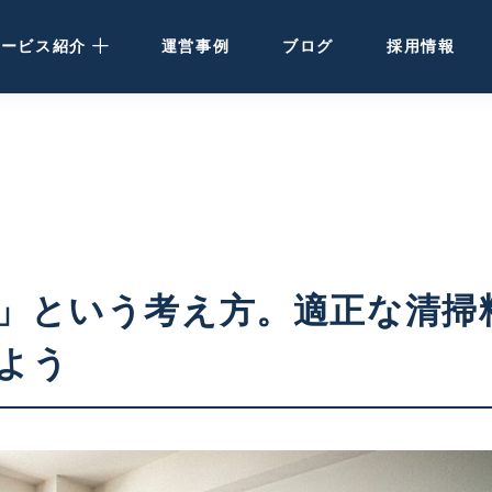
サービス紹介
運営事例
ブログ
採用情報
民泊運営代行
· 大阪・関西の方
· 北海道の方
民泊・ホテル清掃
」という考え方。適正な清掃
空き家活用
よう
ホテル開発・運営