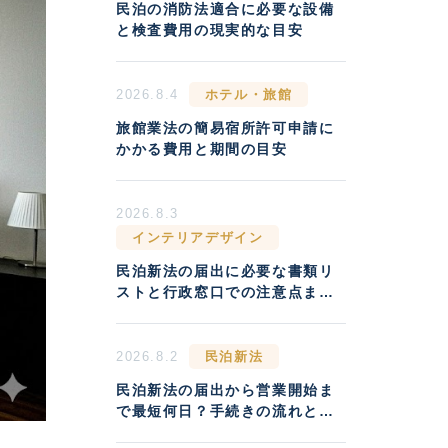
民泊の消防法適合に必要な設備
と検査費用の現実的な目安
2026.8.4
ホテル・旅館
旅館業法の簡易宿所許可申請に
かかる費用と期間の目安
2026.8.3
インテリアデザイン
民泊新法の届出に必要な書類リ
ストと行政窓口での注意点まと
め
2026.8.2
民泊新法
民泊新法の届出から営業開始ま
で最短何日？手続きの流れと実
務の注意点