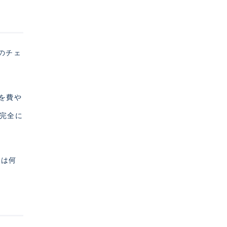
のチェ
力を費や
、完全に
益は何