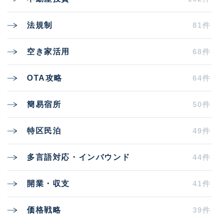
81件
法規制
68件
空き家活用
64件
OTA攻略
50件
簡易宿所
49件
特区民泊
44件
多言語対応・インバウンド
41件
開業・収支
39件
価格戦略