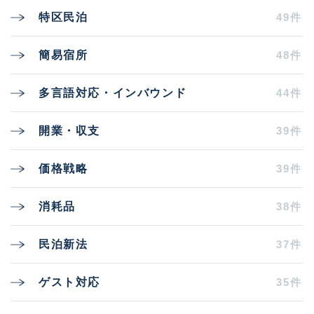
49件
特区民泊
48件
簡易宿所
44件
多言語対応・インバウンド
39件
開業・収支
39件
価格戦略
38件
消耗品
37件
民泊新法
35件
ゲスト対応