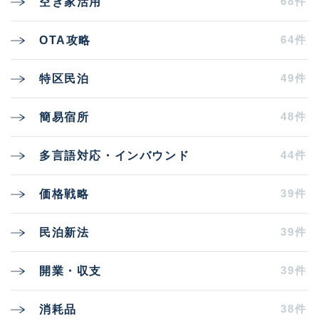
68件
空き家活用
64件
OTA攻略
49件
特区民泊
48件
簡易宿所
44件
多言語対応・インバウンド
39件
価格戦略
39件
民泊新法
39件
開業・収支
38件
消耗品