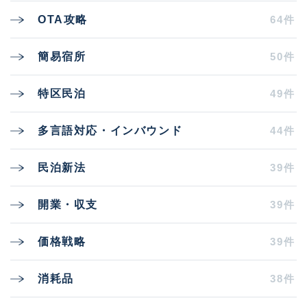
64件
OTA攻略
50件
簡易宿所
49件
特区民泊
44件
多言語対応・インバウンド
39件
民泊新法
39件
開業・収支
39件
価格戦略
38件
消耗品