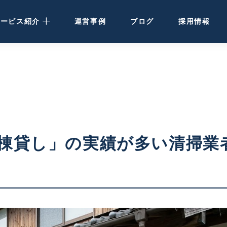
サービス紹介
運営事例
ブログ
採用情報
民泊運営代行
· 大阪・関西の方
· 北海道の方
民泊・ホテル清掃
棟貸し」の実績が多い清掃業
空き家活用
ホテル開発・運営