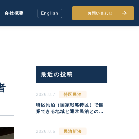
会社概要
English
お問い合わせ
最近の投稿
者
2026.8.7
特区民泊
特区民泊（国家戦略特区）で開
業できる地域と通常民泊との収
益差
2026.8.6
民泊新法