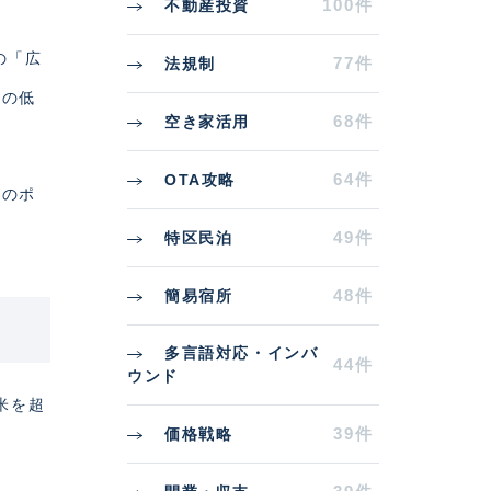
100件
不動産投資
の「広
77件
法規制
ーの低
68件
空き家活用
64件
OTA攻略
びのポ
49件
特区民泊
48件
簡易宿所
多言語対応・インバ
44件
ウンド
米を超
39件
価格戦略