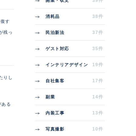
39件
開業・収支
38件
消耗品
往復す
が残っ
37件
民泊新法
35件
ゲスト対応
19件
インテリアデザイン
たりし
17件
自社集客
14件
副業
がある
13件
内装工事
10件
写真撮影