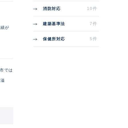
10件
消防対応
7件
建築基準法
実績が
5件
保健所対応
阪市では
が溢