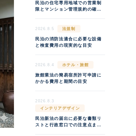
民泊の住宅専用地域での営業制
限とマンション管理規約の確認
方法
2026.8.5
法規制
民泊の消防法適合に必要な設備
と検査費用の現実的な目安
2026.8.4
ホテル・旅館
旅館業法の簡易宿所許可申請に
かかる費用と期間の目安
2026.8.3
インテリアデザイン
民泊新法の届出に必要な書類リ
ストと行政窓口での注意点まと
め