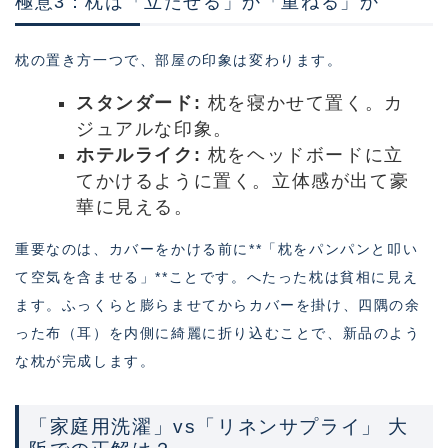
極意3：枕は「立たせる」か「重ねる」か
枕の置き方一つで、部屋の印象は変わります。
スタンダード:
枕を寝かせて置く。カ
ジュアルな印象。
ホテルライク:
枕をヘッドボードに立
てかけるように置く。立体感が出て豪
華に見える。
重要なのは、カバーをかける前に**「枕をパンパンと叩い
て空気を含ませる」**ことです。へたった枕は貧相に見え
ます。ふっくらと膨らませてからカバーを掛け、四隅の余
った布（耳）を内側に綺麗に折り込むことで、新品のよう
な枕が完成します。
「家庭用洗濯」vs「リネンサプライ」 大