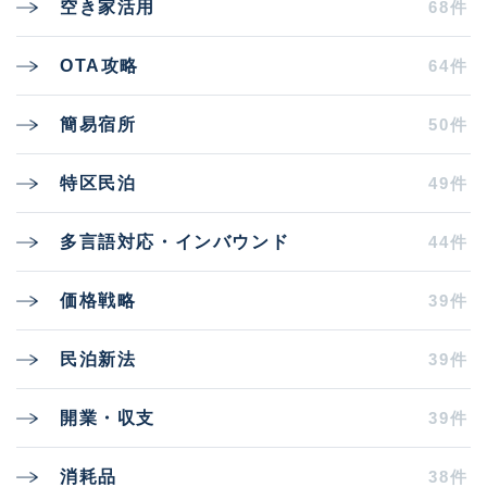
68件
空き家活用
64件
OTA攻略
50件
簡易宿所
49件
特区民泊
44件
多言語対応・インバウンド
39件
価格戦略
39件
民泊新法
39件
開業・収支
38件
消耗品