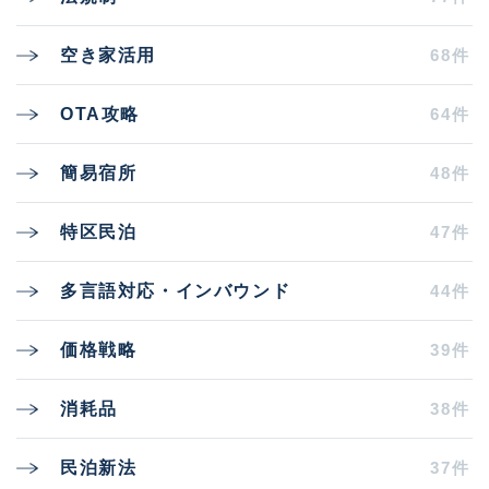
68件
空き家活用
64件
OTA攻略
48件
簡易宿所
47件
特区民泊
44件
多言語対応・インバウンド
39件
価格戦略
38件
消耗品
37件
民泊新法