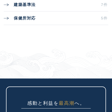
7件
建築基準法
5件
保健所対応
感動と利益を
最高潮
へ。